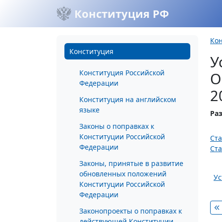
Конституция РФ
Ко
Конституция
У
Конституция Российской
О
Федерации
2
Конституция на английском
языке
Ра
Законы о поправках к
Конституции Российской
Ста
Федерации
Ста
Законы, принятые в развитие
обновленных положений
Ус
Конституции Российской
Федерации
Законопроекты о поправках к
действующей Конституции