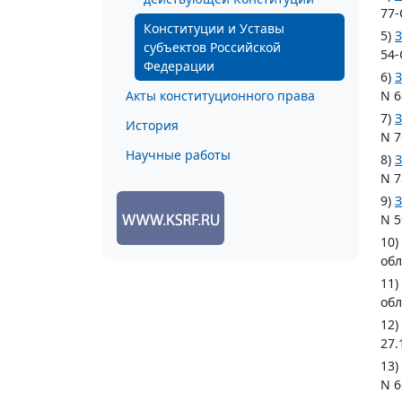
77-
Конституции и Уставы
5)
З
субъектов Российской
54-
Федерации
6)
З
Акты конституционного права
N 6
7)
З
История
N 7
Научные работы
8)
З
N 7
9)
З
N 5
10)
обл
11)
обл
12)
27.
13)
N 6