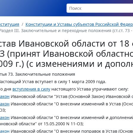
нституция
Конституции и Уставы субъектов Российской Феде
Раздел III. Заключительные и переходные положения (ст.ст. 73 -
став Ивановской области от 18 
З (принят Ивановской областн
009 г.) (с изменениями и допо
тья 73.
Заключительные положения
Настоящий Устав вступает в силу 1 марта 2009 года.
Со дня
вступления в силу
настоящего Устава утрачивают силу:
акон
Ивановской области "Устав (Основной Закон) Ивановской об
акон
Ивановской области "О внесении изменений в Устав (Основ
ОЗ;
акон
Ивановской области "О внесении изменений и дополнений 
новской области" от 15.05.2000 N 11-ОЗ;
акон
Ивановской области "О внесении поправок в Устав (Основн