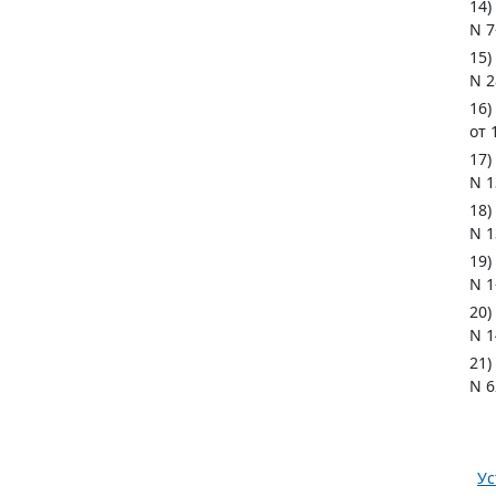
14)
N 7
15)
N 2
16)
от 
17)
N 1
18)
N 1
19)
N 1
20)
N 1
21)
N 6
Ус