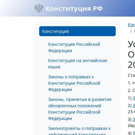
Конституция РФ
Ко
Конституция
У
Конституция Российской
Федерации
О
Конституция на английском
2
языке
Ста
Законы о поправках к
1. 
Конституции Российской
Федерации
2. 
1)
З
Законы, принятые в развитие
2)
З
обновленных положений
23-
Конституции Российской
Федерации
3)
З
Ива
Законопроекты о поправках к
4)
З
действующей Конституции