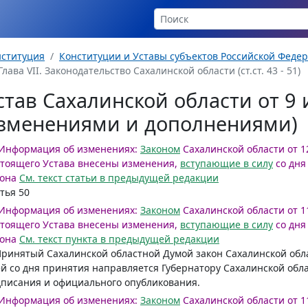
нституция
Конституции и Уставы субъектов Российской Феде
Глава VII. Законодательство Сахалинской области (ст.ст. 43 - 51)
став Сахалинской области от 9 и
зменениями и дополнениями)
Информация об изменениях:
Законом
Сахалинской области от 12
тоящего Устава внесены изменения,
вступающие в силу
со дн
она
См. текст статьи в предыдущей редакции
тья 50
Информация об изменениях:
Законом
Сахалинской области от 11
тоящего Устава внесены изменения,
вступающие в силу
со дн
она
См. текст пункта в предыдущей редакции
Принятый Сахалинской областной Думой закон Сахалинской обла
й со дня принятия направляется Губернатору Сахалинской обл
писания и официального опубликования.
Информация об изменениях:
Законом
Сахалинской области от 11