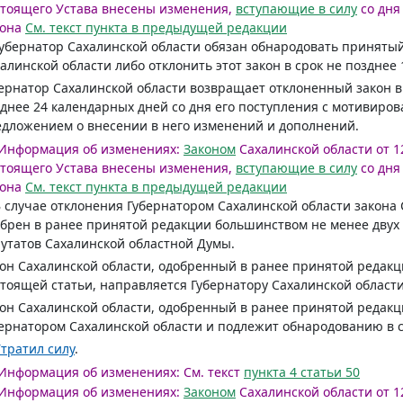
тоящего Устава внесены изменения,
вступающие в силу
со дн
она
См. текст пункта в предыдущей редакции
Губернатор Сахалинской области обязан обнародовать приняты
алинской области либо отклонить этот закон в срок не позднее
ернатор Сахалинской области возвращает отклоненный закон в
днее 24 календарных дней со дня его поступления с мотивиро
дложением о внесении в него изменений и дополнений.
Информация об изменениях:
Законом
Сахалинской области от 12
тоящего Устава внесены изменения,
вступающие в силу
со дн
она
См. текст пункта в предыдущей редакции
В случае отклонения Губернатором Сахалинской области закона
брен в ранее принятой редакции большинством не менее двух 
утатов Сахалинской областной Думы.
он Сахалинской области, одобренный в ранее принятой редакц
тоящей статьи, направляется Губернатору Сахалинской област
он Сахалинской области, одобренный в ранее принятой редакц
ернатором Сахалинской области и подлежит обнародованию в 
тратил силу
.
Информация об изменениях:
См. текст
пункта 4 статьи 50
Информация об изменениях:
Законом
Сахалинской области от 12