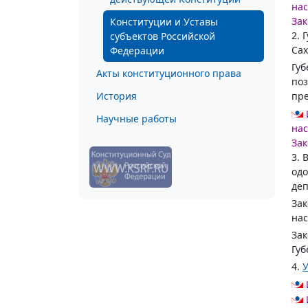
нас
Зак
Конституции и Уставы
2. 
субъектов Российской
Сах
Федерации
Губ
Акты конституционного права
поз
История
пре
Научные работы
нас
Зак
3. 
одо
деп
Зак
нас
Зак
Губ
4.
У