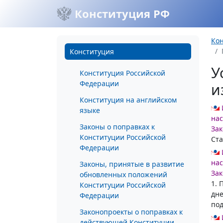
Конституция РФ
Ко
Конституция
У
Конституция Российской
Федерации
и
Конституция на английском
языке
нас
Законы о поправках к
Зак
Конституции Российской
Ста
Федерации
нас
Законы, принятые в развитие
Зак
обновленных положений
1. 
Конституции Российской
дне
Федерации
под
Законопроекты о поправках к
действующей Конституции