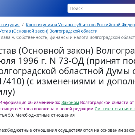
нституция
Конституции и Уставы субъектов Российской Феде
Устав (Основной закон) Волгоградской области
Глава V. Собственность, финансы и налоги Волгоградской области (
став (Основной закон) Волгогра
юля 1996 г. N 73-ОД (принят п
олгоградской областной Думы о
1/410) (с изменениями и допол
илу)
Информация об изменениях:
Законом
Волгоградской области от 
тоящего Устава изложена в новой редакции
См. текст статьи 
тья 50.
Межбюджетные отношения
Межбюджетные отношения осуществляются на основании законо