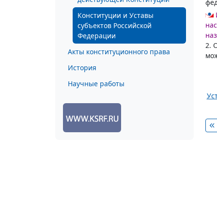
фед
Конституции и Уставы
нас
субъектов Российской
наз
Федерации
2. 
Акты конституционного права
мож
История
Научные работы
Ус