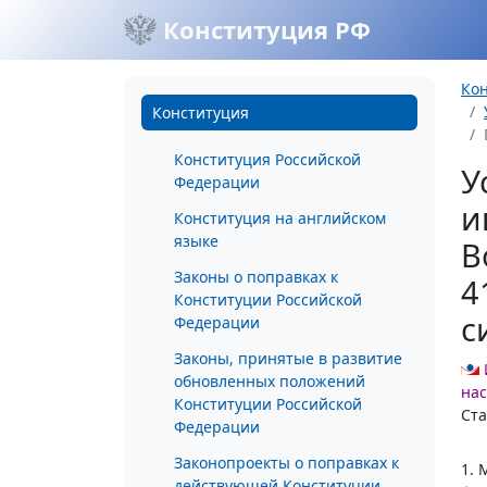
Конституция РФ
Ко
Конституция
Конституция Российской
У
Федерации
и
Конституция на английском
языке
В
Законы о поправках к
4
Конституции Российской
с
Федерации
Законы, принятые в развитие
обновленных положений
нас
Конституции Российской
Ста
Федерации
Законопроекты о поправках к
1. 
действующей Конституции