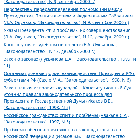
"Законодательство", N 9, сентябрь 2000 г.)
Перспективы перераспределения полномочий между
Президентом, Правительством и Федеральным Собранием
(Л.А. Окуньков, "Законодательство", N 9, сентябрь 2000 г.)
Указы Президента РФ и проблемы их совершенствования
(Л.А. Окуньков, "Законодательство", N 12, декабрь 2000 г.)
Конституция в судебном переплете (Е.А. Лукьянова,
"Законодательство", N 12, декабрь 2000 г.)
Закон о законах (Лукьянова Е.А., "Законодательство", 1999, N
11)
Организационные формы взаимодействия Президента РФ с
субъектами РФ (Сахле М.А., "Законодательство", 1998, N 6)
Закон нельзя исправить кувалдой... Конституционный Суд
уточнил правила законодательного процесса для
Президента и Государственной Думы (Исаков В.Б.,
"Законодательство", 1998, N 5)
Российское гражданство: опыт и проблемы (Авакьян С.А.,
"Законодательство", 1997, N 5)
Проблемы обеспечения единства законодательства в
Российской Федерации (Исаков В.Б., "Законодательство",