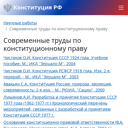
Конституция РФ
Научные работы
Современные труды по конституционному праву
Современные труды по
конституционному праву
Чистяков О.И. Конституция СССР 1924 года. Учебное
пособие. М.: ИКД "Зерцало-М", 2004
Чистяков О.И. Конституция РСФСР 1918 года. Изд. 2-е,
перераб. - М.: ИКД "Зерцало-М", 2003
Авакьян С.А. Конституция России: природа, эволюция,
современность: 2-е изд. - М.: РЮИД, "Сашко", 2000
Лукьянов А.И. Разработка и принятие Конституции СССР
1977 года (1962-1977 гг.) Хронологический перечень
мероприятий, связанных с разработкой и принятием
Конституции СССР 1977 г.
Основание конституционно-правовой ответственности (В.А.