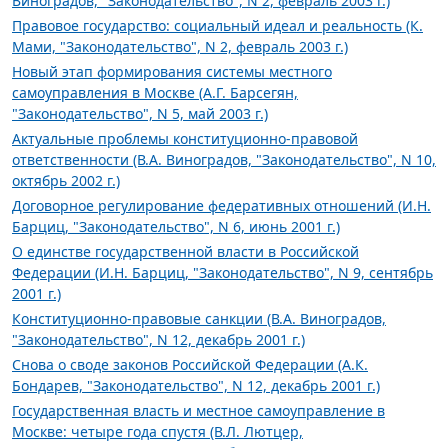
Виноградов, "Законодательство", N 2, февраль 2003 г.)
Правовое государство: социальный идеал и реальность (К.
Мами, "Законодательство", N 2, февраль 2003 г.)
Новый этап формирования системы местного
самоуправления в Москве (А.Г. Барсегян,
"Законодательство", N 5, май 2003 г.)
Актуальные проблемы конституционно-правовой
ответственности (В.А. Виноградов, "Законодательство", N 10,
октябрь 2002 г.)
Договорное регулирование федеративных отношений (И.Н.
Барциц, "Законодательство", N 6, июнь 2001 г.)
О единстве государственной власти в Российской
Федерации (И.Н. Барциц, "Законодательство", N 9, сентябрь
2001 г.)
Конституционно-правовые санкции (В.А. Виноградов,
"Законодательство", N 12, декабрь 2001 г.)
Снова о своде законов Российской Федерации (А.К.
Бондарев, "Законодательство", N 12, декабрь 2001 г.)
Государственная власть и местное самоуправление в
Москве: четыре года спустя (В.Л. Лютцер,