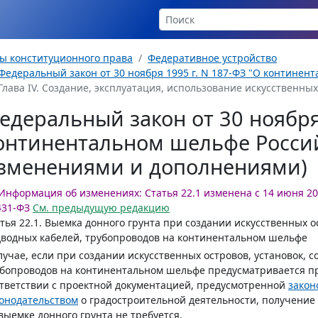
ы конституционного права
Федеративное устройство
Федеральный закон от 30 ноября 1995 г. N 187-ФЗ "О контине
Глава IV. Создание, эксплуатация, использование искусственных 
едеральный закон от 30 ноября 
онтинентальном шельфе Россий
зменениями и дополнениями)
Информация об изменениях:
Статья 22.1 изменена с 14 июня 202
431-ФЗ
См. предыдущую редакцию
тья 22.1.
Выемка донного грунта при создании искусственных ос
водных кабелей, трубопроводов на континентальном шельфе
лучае, если при создании искусственных островов, установок, 
бопроводов на континентальном шельфе предусматривается пр
тветствии с проектной документацией, предусмотренной
закон
онодательством
о градостроительной деятельности, получение
выемке донного грунта не требуется.