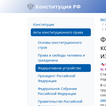
Конституция РФ
Акт
Конституция
Акты конституционного права
Ф
Основы конституционного
к
строя
и
Права и свободы человека и
гражданина
Федеративное устройство
№ 
Ста
Президент Российской
под
Федерации
В с
Федеральное Собрание
тру
Российской Федерации
соо
зак
Правительство Российской
по 