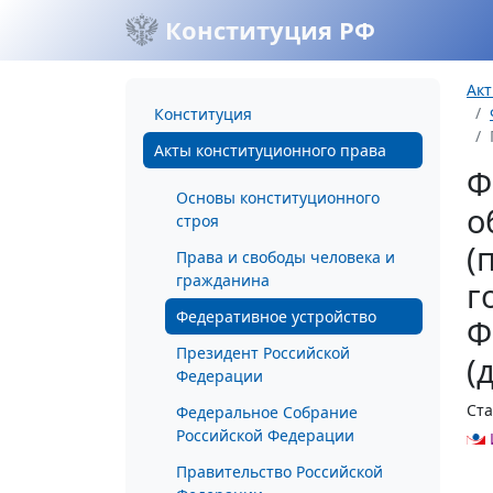
Конституция РФ
Акт
Конституция
Акты конституционного права
Ф
Основы конституционного
о
строя
(
Права и свободы человека и
гражданина
г
Федеративное устройство
Ф
Президент Российской
(
Федерации
Ста
Федеральное Собрание
Российской Федерации
Правительство Российской