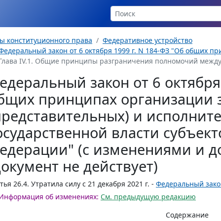
ы конституционного права
Федеративное устройство
Федеральный закон от 6 октября 1999 г. N 184-ФЗ "Об общих пр
Глава IV.1. Общие принципы разграничения полномочий между
едеральный закон от 6 октября 
бщих принципах организации 
представительных) и исполнит
осударственной власти субъект
едерации" (с изменениями и 
документ не действует)
тья 26.4.
Утратила силу с 21 декабря 2021 г. -
Федеральный зако
Информация об изменениях:
См. предыдущую редакцию
Содержание