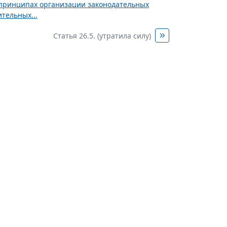
х принципах организации законодательных
тельных...
Статья 26.5. (утратила силу)