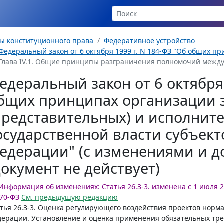
ы конституционного права
Федеративное устройство
Федеральный закон от 6 октября 1999 г. N 184-ФЗ "Об общих пр
Глава IV.1. Общие принципы разграничения полномочий между
едеральный закон от 6 октября 
бщих принципах организации 
представительных) и исполнит
осударственной власти субъект
едерации" (с изменениями и 
документ не действует)
Информация об изменениях:
Статья 26.3-3. изменена с 1 июля 2
70-ФЗ
См. предыдущую редакцию
тья 26.3-3.
Оценка регулирующего воздействия проектов норма
ерации. Установление и оценка применения обязательных тр