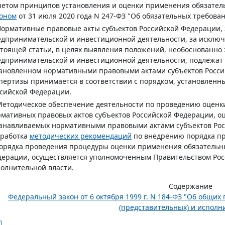
четом принципов установления и оценки применения обязате
коном
от 31 июля 2020 года N 247-ФЗ "Об обязательных требова
Нормативные правовые акты субъектов Российской Федерации
дпринимательской и инвестиционной деятельности, за исклю
тоящей статьи, в целях выявления положений, необоснованн
дпринимательской и инвестиционной деятельности, подлежат 
ановленном нормативными правовыми актами субъектов Росси
пертизы принимается в соответствии с порядком, установлен
сийской Федерации.
Методическое обеспечение деятельности по проведению оценк
мативных правовых актов субъектов Российской Федерации, о
анавливаемых нормативными правовыми актами субъектов Росс
зработка
методических рекомендаций
по внедрению порядка пр
орядка проведения процедуры оценки применения обязательны
дерации, осуществляется уполномоченным Правительством Ро
олнительной власти.
Содержание
Федеральный закон от 6 октября 1999 г. N 184-ФЗ "Об общи
(представительных) и исполни