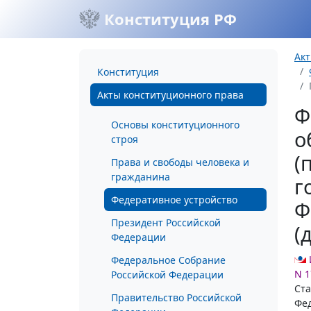
Конституция РФ
Акт
Конституция
Акты конституционного права
Ф
Основы конституционного
о
строя
(
Права и свободы человека и
гражданина
г
Федеративное устройство
Ф
Президент Российской
(
Федерации
Федеральное Собрание
N 1
Российской Федерации
Ста
Правительство Российской
Фед