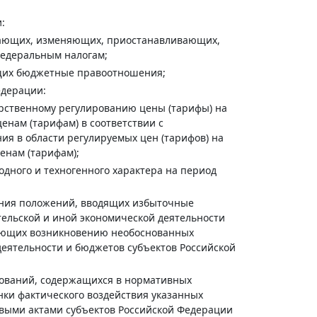
:
ивающих, изменяющих, приостанавливающих,
федеральным налогам;
ющих бюджетные правоотношения;
едерации:
ственному регулированию цены (тарифы) на
ценам (тарифам) в соответствии с
я в области регулируемых цен (тарифов) на
ценам (тарифам);
дного и техногенного характера на период
ения положений, вводящих избыточные
тельской и иной экономической деятельности
вующих возникновению необоснованных
деятельности и бюджетов субъектов Российской
бований, содержащихся в нормативных
нки фактического воздействия указанных
выми актами субъектов Российской Федерации