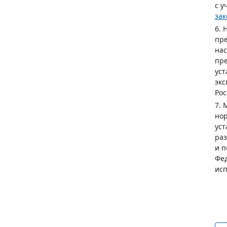
с у
за
6. 
пре
нас
пре
уст
экс
Рос
7. 
нор
уст
ра
и п
Фе
исп