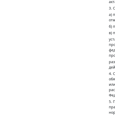
акт
3. 
а) 
отм
б) 
в) 
ус
про
фед
про
раз
де
4. 
обя
или
рас
Фе
5. 
пра
нор