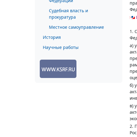
Федерации
пра
Фе
Судебная власть и
прокуратура
Местное самоуправление
1. 
История
Фе
а)
Научные работы
акт
пре
рам
пре
оце
б)
акт
инв
в)
акт
эко
2. 
Рос