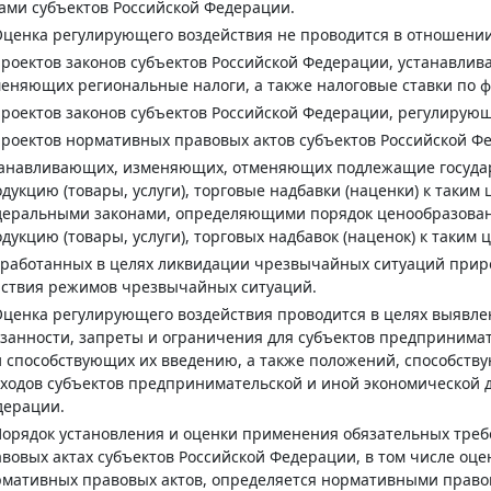
ами субъектов Российской Федерации.
Оценка регулирующего воздействия не проводится в отношении
проектов законов субъектов Российской Федерации, устанавл
еняющих региональные налоги, а также налоговые ставки по 
проектов законов субъектов Российской Федерации, регулиру
проектов нормативных правовых актов субъектов Российской Ф
танавливающих, изменяющих, отменяющих подлежащие государ
дукцию (товары, услуги), торговые надбавки (наценки) к таким 
еральными законами, определяющими порядок ценообразовани
дукцию (товары, услуги), торговых надбавок (наценок) к таким 
работанных в целях ликвидации чрезвычайных ситуаций приро
йствия режимов чрезвычайных ситуаций.
Оценка регулирующего воздействия проводится в целях выявл
занности, запреты и ограничения для субъектов предпринима
 способствующих их введению, а также положений, способст
ходов субъектов предпринимательской и иной экономической 
дерации.
Порядок установления и оценки применения обязательных тре
вовых актах субъектов Российской Федерации, в том числе оце
мативных правовых актов, определяется нормативными право