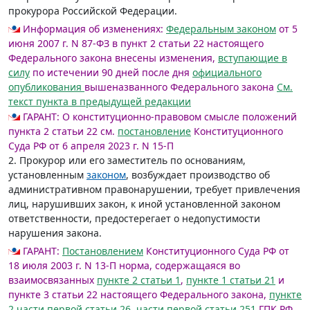
прокурора Российской Федерации.
Информация об изменениях:
Федеральным законом
от 5
июня 2007 г. N 87-ФЗ в пункт 2 статьи 22 настоящего
Федерального закона внесены изменения,
вступающие в
силу
по истечении 90 дней после дня
официального
опубликования
вышеназванного Федерального закона
См.
текст пункта в предыдущей редакции
ГАРАНТ:
О конституционно-правовом смысле положений
пункта 2 статьи 22 см.
постановление
Конституционного
Суда РФ от 6 апреля 2023 г. N 15-П
2. Прокурор или его заместитель по основаниям,
установленным
законом
, возбуждает производство об
административном правонарушении, требует привлечения
лиц, нарушивших закон, к иной установленной законом
ответственности, предостерегает о недопустимости
нарушения закона.
ГАРАНТ:
Постановлением
Конституционного Суда РФ от
18 июля 2003 г. N 13-П норма, содержащаяся во
взаимосвязанных
пункте 2 статьи 1
,
пункте 1 статьи 21
и
пункте 3 статьи 22 настоящего Федерального закона,
пункте
2 части первой статьи 26
,
части первой статьи 251
ГПК РФ,