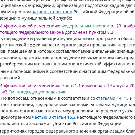
иципальных учреждений, организация подготовки кадров для 
едусмотренном
законодательством
Российской Федерации об о
ерации о муниципальной службе;
Информация об изменениях:
Федеральным законом
от 23 ноябр
тоящего Федерального закона дополнена пунктом 8.2
) утверждение и реализация муниципальных программ в обла
ргетической эффективности, организация проведения энергет
мов, помещения в которых составляют муниципальный жилищн
азования, организация и проведение иных мероприятий, пре
ргосбережении и о повышении энергетической эффективности
иными полномочиями в соответствии с настоящим Федеральны
азований.
Информация об изменениях:
Часть 1.1 изменена с 19 августа 202
-ФЗ
См. предыдущую редакцию
. По вопросам, отнесенным в соответствии со
статьями 14
,
15
и
тного значения, федеральными законами, уставами муниципал
номочия органов местного самоуправления по решению указанн
едусмотренном
частью 3 статьи 16.2
настоящего Федерального з
анавливаться законами субъектов Российской Федерации.
территориях городов федерального значения организация бла