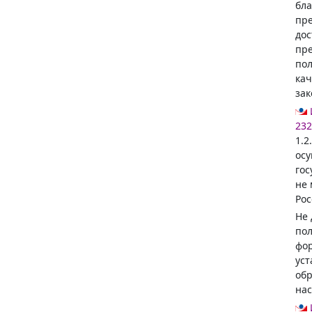
бла
пре
дос
пре
пол
кач
зак
232
1.2
осу
гос
не 
Рос
Не 
пол
фор
уст
обр
нас