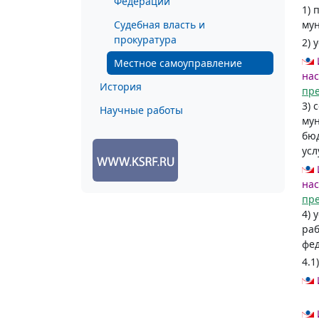
Федерации
1) 
Судебная власть и
мун
прокуратура
2) 
Местное самоуправление
нас
История
пр
3) 
Научные работы
му
бюд
усл
нас
пр
4) 
ра
фе
4.1