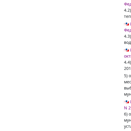
Фед
4.2
теп
Фед
4.3
вод
окт
4.4
201
5) 
мес
выб
мун
N 2
6) 
мун
уст