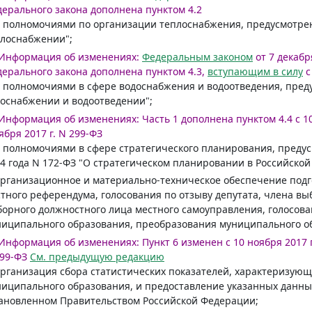
ерального закона дополнена пунктом 4.2
) полномочиями по организации теплоснабжения, предусмотр
лоснабжении";
Информация об изменениях:
Федеральным законом
от 7 декабр
ерального закона дополнена пунктом 4.3,
вступающим в силу
с
) полномочиями в сфере водоснабжения и водоотведения, пр
оснабжении и водоотведении";
Информация об изменениях:
Часть 1 дополнена пунктом 4.4 с 10
ября 2017 г. N 299-ФЗ
) полномочиями в сфере стратегического планирования, пред
4 года N 172-ФЗ "О стратегическом планировании в Российской
организационное и материально-техническое обеспечение под
тного референдума, голосования по отзыву депутата, члена вы
орного должностного лица местного самоуправления, голосов
иципального образования, преобразования муниципального о
Информация об изменениях:
Пункт 6 изменен с 10 ноября 2017 г
99-ФЗ
См. предыдущую редакцию
организация сбора статистических показателей, характеризую
иципального образования, и предоставление указанных данны
ановленном Правительством Российской Федерации;