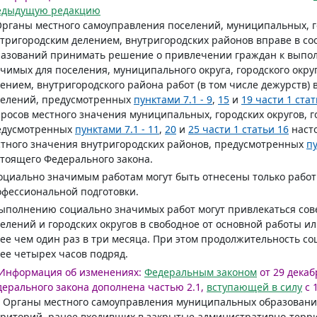
едыдущую редакцию
Органы местного самоуправления поселений, муниципальных, го
тригородским делением, внутригородских районов вправе в со
азований принимать решение о привлечении граждан к выпол
чимых для поселения, муниципального округа, городского округ
ением, внутригородского района работ (в том числе дежурств)
селений, предусмотренных
пунктами 7.1 - 9
,
15
и
19 части 1 стат
росов местного значения муниципальных, городских округов, г
едусмотренных
пунктами 7.1 - 11
,
20
и
25 части 1 статьи 16
насто
тного значения внутригородских районов, предусмотренных
п
тоящего Федерального закона.
оциально значимым работам могут быть отнесены только рабо
фессиональной подготовки.
ыполнению социально значимых работ могут привлекаться со
елений и городских округов в свободное от основной работы и
ее чем один раз в три месяца. При этом продолжительность с
ее четырех часов подряд.
Информация об изменениях:
Федеральным законом
от 29 декаб
ерального закона дополнена частью 2.1,
вступающей в силу
с 1
. Органы местного самоуправления муниципальных образовани
риторий, ранее входивших в закрытые административно-терр