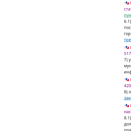
ста
пун
6.1
пос
гор
тр
517
7) 
мун
ин
420
8) 
за
нас
8.1
дол
пре