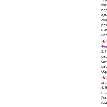
кот
пор
адм
соц
раз
име
мес
Фед
3. 
мес
сам
мес
обр
апр
4. 
пол
Рос
вла