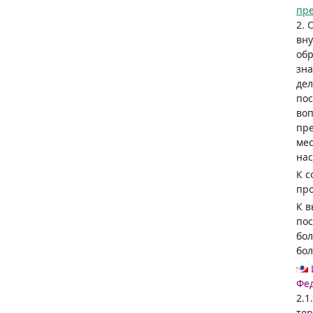
пр
2. 
вну
обр
зна
дел
по
воп
пр
мес
нас
К с
про
К в
пос
бол
бол
Фед
2.1
тер