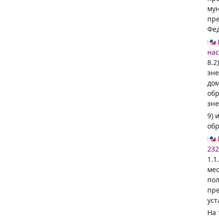
мун
пр
Фед
нас
8.2
эне
до
обр
эне
9) 
обр
232
1.1
мес
пол
пр
уст
На 