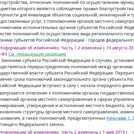
гоустройства, отнесение полномочий по осуществлению муници
дметом которого является соблюдение правил благоустройства
тупности для инвалидов объектов социальной, инженерной и 
доставляемых услуг, к полномочиям органов местного самоупр
номочиям исполнительных органов субъектов Российской Феде
естве полномочий по осуществлению вида регионального госуд
онами субъектов Российской Федерации - городов федеральног
Информация об изменениях:
Часть 1.2 изменена с 19 августа 202
-ФЗ
См. предыдущую редакцию
. Законами субъекта Российской Федерации в случаях, устано
ществляться перераспределение полномочий между органами 
ударственной власти субъекта Российской Федерации. Перерас
менее срока полномочий законодательного органа субъекта Ро
сийской Федерации вступают в силу с начала очередного финан
допускается отнесение к полномочиям органов государственно
номочий органов местного самоуправления в сферах управлен
мирования, утверждения и исполнения местного бюджета, осу
ановления структуры органов местного самоуправления, изме
азования, а также полномочий, предусмотренных
пунктами 1
,
тоящего Федерального закона.
Информация об изменениях:
Часть 2 изменена с 1 мая 2019 г. -