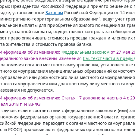
орых Президентом Российской Федерации принято решение о п
ядке, установленном
Законом
Российской Федерации от 14 июля
инистративно-территориальном образовании", ведут учет гра
иальной выплаты для приобретения жилого помещения за гра
мер указанной выплаты, осуществляют контроль за соблюдени
ют право оплачивать стоимость проезда граждан и членов их 
та жительства и стоимость провоза багажа.
Информация об изменениях:
Федеральным законом
от 27 мая 2
ерального закона внесены изменения
См. текст части в пред
Полномочия органов местного самоуправления, установленные
тного самоуправления муниципальных образований самостояте
оуправления или должностного лица местного самоуправления
тного самоуправления или должностному лицу местного самоу
азования не допускается.
Информация об изменениях:
Статья 17 дополнена частью 4 с 29
еля 2018 г. N 83-ФЗ
В случае, если в соответствии с федеральным законом и (или) 
номочия федеральных органов государственной власти, органо
сийской Федерации переходят к органам местного самоуправл
сти РСФСР, правовые акты федеральных органов исполнительно