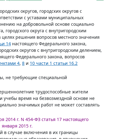
родских округов, городских округов с
ответствии с уставами муниципальных
нению на добровольной основе социально
а, городского округа с внутригородским
 в целях решения вопросов местного значения
ьи 14
настоящего Федерального закона,
ородских округов с внутригородским делением,
ящего Федерального закона, вопросов
унктами 4
,
8
и
10 части 1 статьи 16.2
ты, не требующие специальной
вершеннолетние трудоспособные жители
ли учебы время на безвозмездной основе не
оциально значимых работ не может составлять
ря 2014 г. N 454-ФЗ статья 17 настоящего
 января 2015 г.
й в случае включения в их границы
иториальные образования, в отношении