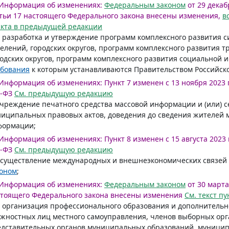
Информация об изменениях:
Федеральным законом
от 29 декабр
тьи 17 настоящего Федерального закона внесены изменения,
в
кта в предыдущей редакции
) разработка и утверждение программ комплексного развития 
елений, городских округов, программ комплексного развития 
одских округов, программ комплексного развития социальной и
ебования
к которым устанавливаются Правительством Российск
Информация об изменениях:
Пункт 7 изменен с 13 ноября 2023 г
-ФЗ
См. предыдущую редакцию
учреждение печатного средства массовой информации и (или) 
иципальных правовых актов, доведения до сведения жителей
формации;
Информация об изменениях:
Пункт 8 изменен с 15 августа 2023 г
-ФЗ
См. предыдущую редакцию
осуществление международных и внешнеэкономических связей 
коном
;
Информация об изменениях:
Федеральным законом
от 30 марта 
тоящего Федерального закона внесены изменения
См. текст п
) организация профессионального образования и дополнитель
жностных лиц местного самоуправления, членов выборных орг
дставительных органов муниципальных образований, муници