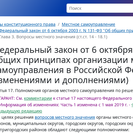
ы конституционного права
Местное самоуправление
Федеральный закон от 6 октября 2003 г. N 131-ФЗ "Об общих пр
Глава 3. Вопросы местного значения (ст.ст. 14 - 18.1)
едеральный закон от 6 октября 
бщих принципах организации 
амоуправления в Российской Ф
зменениями и дополнениями)
тья 17.
Полномочия органов местного самоуправления по реше
ГАРАНТ:
См.
комментарии
к статье 17 настоящего Федерального
Информация об изменениях:
Часть 1 изменена с 1 мая 2019 г. -
едыдущую редакцию
В целях решения
вопросов местного значения
органы местного
онов, муниципальных округов, городских округов, городских ок
утригородских районов обладают следующими полномочиями: