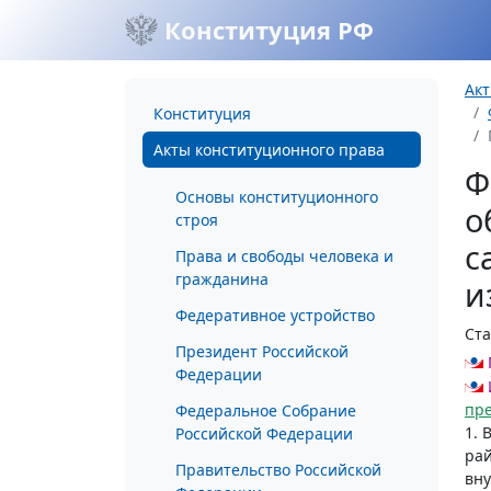
Конституция РФ
Акт
Конституция
Акты конституционного права
Ф
Основы конституционного
о
строя
с
Права и свободы человека и
гражданина
и
Федеративное устройство
Ста
Президент Российской
Федерации
пр
Федеральное Собрание
1. 
Российской Федерации
рай
Правительство Российской
вн