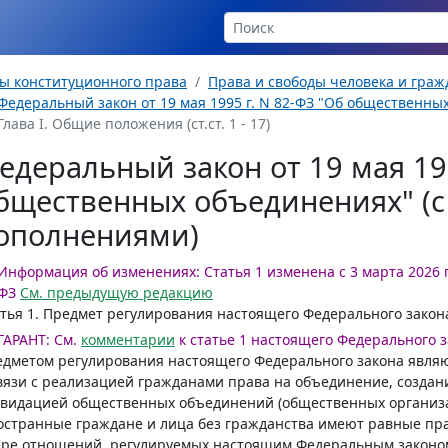
ы конституционного права
Права и свободы человека и гра
Федеральный закон от 19 мая 1995 г. N 82-ФЗ "Об общественны
Глава I. Общие положения (ст.ст. 1 - 17)
едеральный закон от 19 мая 199
бщественных объединениях" (
ополнениями)
Информация об изменениях:
Статья 1 изменена с 3 марта 2026 г
ФЗ
См. предыдущую редакцию
тья 1.
Предмет регулирования настоящего Федерального закон
ГАРАНТ:
См.
комментарии
к статье 1 настоящего Федерального 
едметом регулирования настоящего Федерального закона явл
вязи с реализацией гражданами права на объединение, создани
квидацией общественных объединений (общественных организ
странные граждане и лица без гражданства имеют равные пра
ре отношений, регулируемых настоящим Федеральным законом