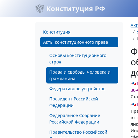
Конституция РФ
Акт
Конституция
Акты конституционного права
Ф
Основы конституционного
о
строя
д
Права и свободы человека и
гражданина
Федеративное устройство
30-
Ста
Президент Российской
Федерации
Пр
Федеральное Собрание
в с
Российской Федерации
ли
Ино
Правительство Российской
сфе