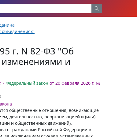
жданина
х объединениях"
5 г. N 82-ФЗ "Об
с изменениями и
. -
Федеральный закон
от 20 февраля 2026 г. №
а
закона
яются общественные отношения, возникающие
ем, деятельностью, реорганизацией и (или)
аций и общественных движений).
ва с гражданами Российской Федерации в
, за исключением случаев, установленных