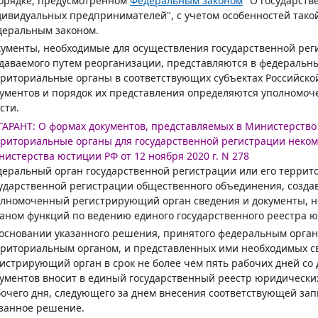
орядке, предусмотренном
Федеральным законом
"О государств
ивидуальных предпринимателей", с учетом особенностей тако
деральным законом.
ументы, необходимые для осуществления государственной рег
даваемого путем реорганизации, представляются в федеральны
риториальные органы в соответствующих субъектах Российско
ументов и порядок их представления определяются уполномо
сти.
ГАРАНТ:
О формах документов, представляемых в Министерство
риториальные органы для государственной регистрации неком
истерства юстиции РФ от 12 ноября 2020 г. N 278
еральный орган государственной регистрации или его террит
ударственной регистрации общественного объединения, созда
олномоченный регистрирующий орган сведения и документы, 
аном функций по ведению единого государственного реестра ю
основании указанного решения, принятого федеральным орган
риториальным органом, и представленных ими необходимых с
истрирующий орган в срок не более чем пять рабочих дней со
ументов вносит в единый государственный реестр юридически
очего дня, следующего за днем внесения соответствующей зап
занное решение.