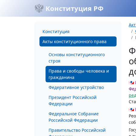
Конституция РФ
Акт
Конституция
Акты конституционного права
Ф
Основы конституционного
о
строя
д
Права и свободы человека и
гражданина
Федеративное устройство
Фед
ре
Президент Российской
Ста
Федерации
Федеральное Собрание
Рео
Российской Федерации
соб
Гос
Правительство Российской