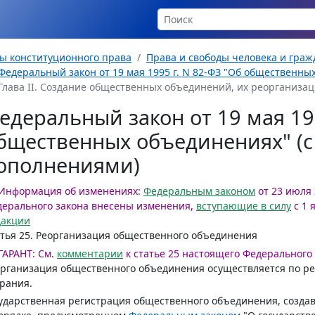
ы конституционного права
Права и свободы человека и гра
Федеральный закон от 19 мая 1995 г. N 82-ФЗ "Об общественны
Глава II. Создание общественных объединений, их реорганизация 
едеральный закон от 19 мая 199
бщественных объединениях" (
ополнениями)
Информация об изменениях:
Федеральным законом
от 23 июля 
ерального закона внесены изменения,
вступающие в силу
с 1 
дакции
тья 25.
Реорганизация общественного объединения
ГАРАНТ:
См.
комментарии
к статье 25 настоящего Федерального
рганизация общественного объединения осуществляется по р
рания.
ударственная регистрация общественного объединения, созда