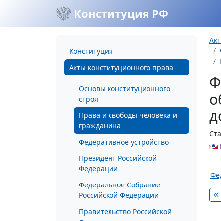
Конституция РФ
Акт
Конституция
Акты конституционного права
Ф
Основы конституционного
о
строя
д
Права и свободы человека и
гражданина
Ста
Федеративное устройство
Президент Российской
Федерации
Фе
Федеральное Собрание
Российской Федерации
Правительство Российской