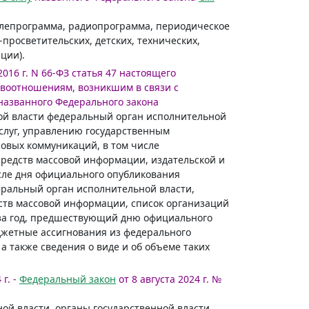
телепрограмма, радиопрограмма, периодическое
просветительских, детских, технических,
ции).
2016 г. N 66-ФЗ статья 47 настоящего
воотношениям, возникшим в связи с
азванного Федерального закона
ой власти федеральный орган исполнительной
слуг, управлению государственным
овых коммуникаций, в том числе
средств массовой информации, издательской и
сле дня официального опубликования
еральный орган исполнительной власти,
ств массовой информации, список организаций
за год, предшествующий дню официального
джетные ассигнования из федерального
а также сведения о виде и об объеме таких
 г. -
Федеральный закон
от 8 августа 2024 г. №
ой власти, органы государственной власти