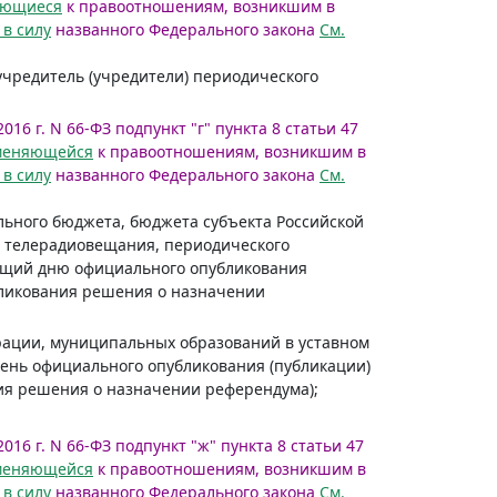
яющиеся
к правоотношениям, возникшим в
 в силу
названного Федерального закона
См.
учредитель (учредители) периодического
016 г. N 66-ФЗ подпункт "г" пункта 8 статьи 47
меняющейся
к правоотношениям, возникшим в
 в силу
названного Федерального закона
См.
льного бюджета, бюджета субъекта Российской
 телерадиовещания, периодического
ующий дню официального опубликования
бликования решения о назначении
ерации, муниципальных образований в уставном
 день официального опубликования (публикации)
ия решения о назначении референдума);
2016 г. N 66-ФЗ подпункт "ж" пункта 8 статьи 47
меняющейся
к правоотношениям, возникшим в
 в силу
названного Федерального закона
См.