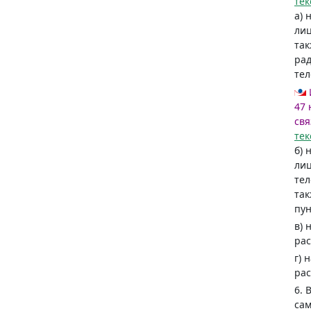
тек
а) 
лиц
так
рад
тел
47 
свя
тек
б) 
лиц
тел
так
пун
в) 
рас
г) 
рас
6. 
сам