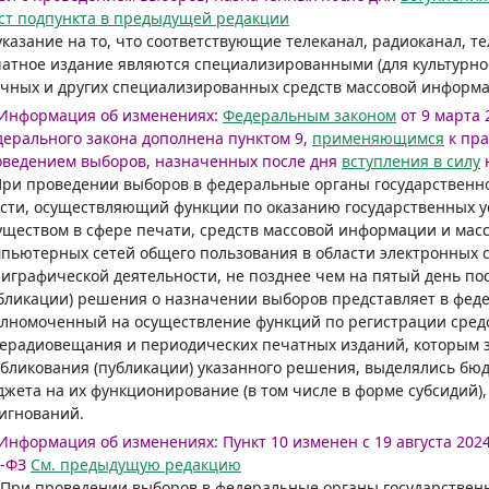
ст подпункта в предыдущей редакции
указание на то, что соответствующие телеканал, радиоканал, 
атное издание являются специализированными (для культурно-
чных и других специализированных средств массовой информа
Информация об изменениях:
Федеральным законом
от 9 марта 
ерального закона дополнена пунктом 9,
применяющимся
к пра
оведением выборов, назначенных после дня
вступления в силу
н
При проведении выборов в федеральные органы государственн
сти, осуществляющий функции по оказанию государственных у
ществом в сфере печати, средств массовой информации и масс
пьютерных сетей общего пользования в области электронных 
играфической деятельности, не позднее чем на пятый день по
бликации) решения о назначении выборов представляет в фед
лномоченный на осуществление функций по регистрации сред
ерадиовещания и периодических печатных изданий, которым 
бликования (публикации) указанного решения, выделялись бю
жета на их функционирование (в том числе в форме субсидий), 
игнований.
Информация об изменениях:
Пункт 10 изменен с 19 августа 2024
-ФЗ
См. предыдущую редакцию
 При проведении выборов в федеральные органы государственн