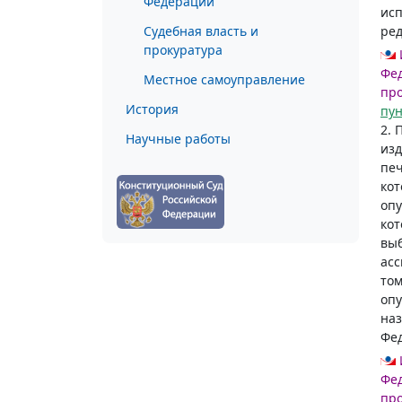
Федерации
исп
Судебная власть и
ред
прокуратура
Фед
Местное самоуправление
пр
История
пун
2. 
Научные работы
из
печ
кот
опу
кот
вы
асс
том
опу
наз
Фе
Фед
пр