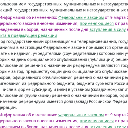
ользованием государственных, муниципальных и негосударст
акций государственных, муниципальных и негосударственных 
Информация об изменениях:
Федеральным законом
от 9 марта 
ерального закона внесены изменения,
применяющиеся
к прав
оведением выборов, назначенных после дня
вступления в силу
н
кта в предыдущей редакции
Под государственными организациями телерадиовещания, го
даниями в настоящем Федеральном законе понимаются органи
атные издания, учредителями (соучредителями) которых или 
орых на день официального опубликования (публикации) реше
бликования решения о назначении референдума являются госу
орым за год, предшествующий дню официального опубликован
боров, официального опубликования решения о назначении р
игнования из федерального бюджета, бюджета субъекта Росси
 числе в форме субсидий), и (или) в уставном (складочном) ка
бликования (публикации) решения о назначении выборов, оф
начении референдума имеется доля (вклад) Российской Федераци
дерации.
Информация об изменениях:
Федеральным законом
от 9 марта 
ерального закона внесены изменения,
применяющиеся
к прав
оведением выборов, назначенных после дня
вступления в силу
н