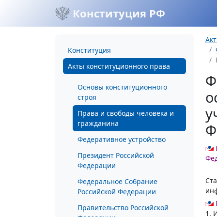
Конституция РФ
Акт
Конституция
Акты конституционного права
Ф
Основы конституционного
о
строя
у
Права и свободы человека и
гражданина
Ф
Федеративное устройство
Президент Российской
Фед
Федерации
Ста
Федеральное Собрание
ин
Российской Федерации
Правительство Российской
1. 