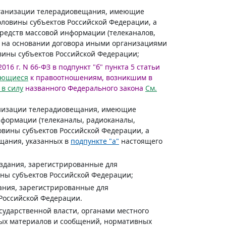
организации телерадиовещания, имеющие
ловины субъектов Российской Федерации, а
редств массовой информации (телеканалов,
х на основании договора иными организациями
вины субъектов Российской Федерации;
016 г. N 66-ФЗ в подпункт "б" пункта 5 статьи
яющиеся
к правоотношениям, возникшим в
 в силу
названного Федерального закона
См.
ганизации телерадиовещания, имеющие
формации (телеканалы, радиоканалы,
вины субъектов Российской Федерации, а
щания, указанных в
подпункте "а"
настоящего
издания, зарегистрированные для
ны субъектов Российской Федерации;
дания, зарегистрированные для
Российской Федерации.
сударственной власти, органами местного
ых материалов и сообщений, нормативных