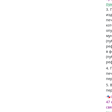
пун
3.
из
печ
кот
опу
мун
(пу
реф
в ф
(пу
реф
4. 
пе
пе
5. 
пер
47 
свя