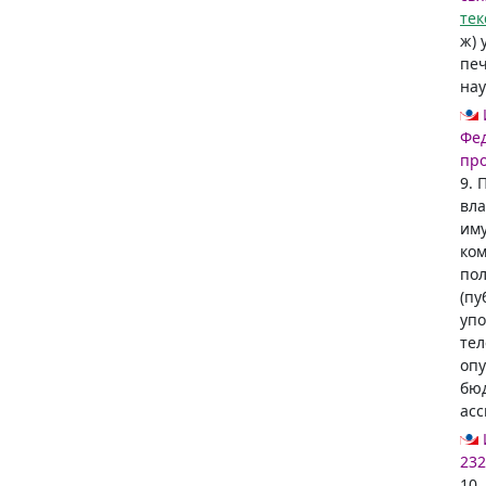
тек
ж) 
печ
нау
Фед
пр
9. 
вла
иму
ком
пол
(пу
упо
тел
опу
бюд
асс
232
10.