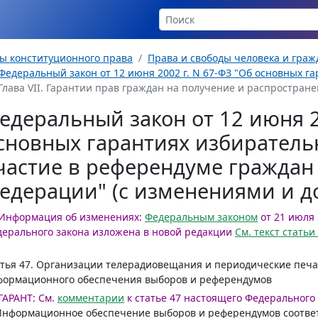
ы конституционного права
Права и свободы человека и гра
Федеральный закон от 12 июня 2002 г. N 67-ФЗ "Об основных га
Глава VII. Гарантии прав граждан на получение и распростран
едеральный закон от 12 июня 2
сновных гарантиях избиратель
частие в референдуме граждан
едерации" (с изменениями и 
Информация об изменениях:
Федеральным законом
от 21 июля 
ерального закона изложена в новой редакции
См. текст стать
тья 47.
Организации телерадиовещания и периодические печа
формационного обеспечения выборов и референдумов
ГАРАНТ:
См.
комментарии
к статье 47 настоящего Федерального
Информационное обеспечение выборов и референдумов соответ