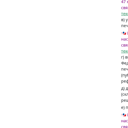
47 
свя
тек
в) 
печ
нас
свя
тек
г) 
Фед
печ
(пу
реф
д) 
(ск
реш
е) 
нас
свя