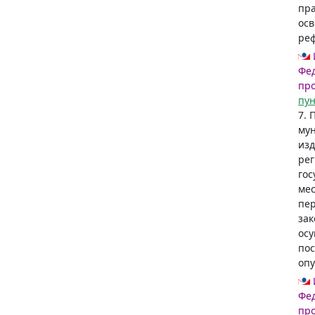
пра
ос
ре
Фед
пр
пун
7. 
му
изд
рег
гос
ме
пер
зак
осу
пос
оп
Фед
пр