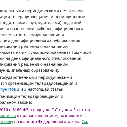
иципальными периодическими печатными
зации телерадиовещания и периодические
учредителями (соучредителями) редакций
ния о назначении выборов, официального
аны местного самоуправления и
ующий дню официального опубликования
бликования решения о назначении
юджета на их функционирование (в том числе
орых на день официального опубликования
бликования решения о назначении
(муниципальных образований).
егосударственными периодическими
тся организации телерадиовещания и
е
пунктов 2
и
3
настоящей статьи.
рганизации телерадиовещания и
ральном законе:
016 г. N 66-ФЗ в подпункт "а" пункта 5 статьи
яющиеся
к правоотношениям, возникшим в
 в силу
названного Федерального закона
См.