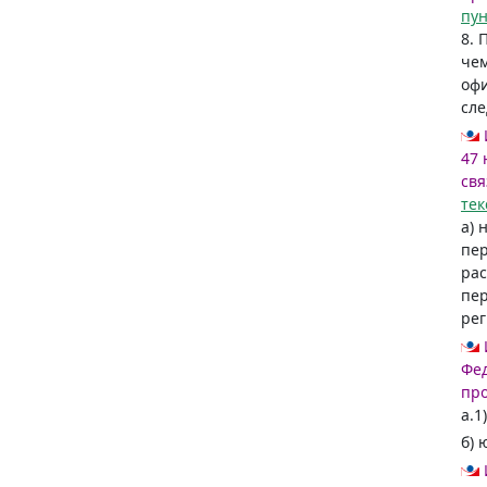
пун
8. 
чем
офи
сле
47 
свя
тек
а) 
пер
рас
пер
рег
Фед
пр
а.1
б) 