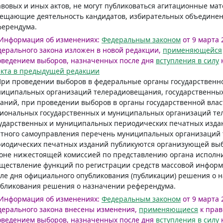
вовых и иных актов, не могут публиковаться агитационные ма
вещающие деятельность кандидатов, избирательных объедине
ферендума.
Информация об изменениях:
Федеральным законом
от 9 марта 
ерального закона изложен в новой редакции,
применяющейся
оведением выборов, назначенных после дня
вступления в силу
н
кта в предыдущей редакции
При проведении выборов в федеральные органы государственн
ниципальных организаций телерадиовещания, государственны
аний, при проведении выборов в органы государственной вла
иональных государственных и муниципальных организаций т
ударственных и муниципальных периодических печатных издан
стного самоуправления перечень муниципальных организаций
иодических печатных изданий публикуются организующей выб
оне нижестоящей комиссией по представлению органа исполни
ществление функций по регистрации средств массовой информ
ле дня официального опубликования (публикации) решения о 
убликования решения о назначении референдума.
Информация об изменениях:
Федеральным законом
от 9 марта 
ерального закона внесены изменения,
применяющиеся
к прав
оведением выборов, назначенных после дня
вступления в силу
н