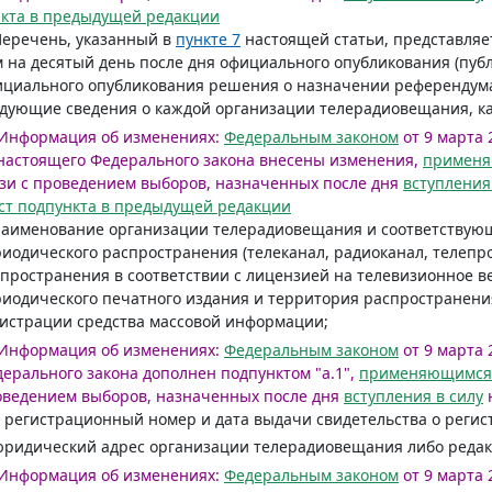
кта в предыдущей редакции
Перечень, указанный в
пункте 7
настоящей статьи, представляе
 на десятый день после дня официального опубликования (пуб
циального опубликования решения о назначении референдума
дующие сведения о каждой организации телерадиовещания, к
Информация об изменениях:
Федеральным законом
от 9 марта 2
настоящего Федерального закона внесены изменения,
примен
зи с проведением выборов, назначенных после дня
вступления
ст подпункта в предыдущей редакции
наименование организации телерадиовещания и соответствую
иодического распространения (телеканал, радиоканал, телепр
пространения в соответствии с лицензией на телевизионное
иодического печатного издания и территория распространения
истрации средства массовой информации;
Информация об изменениях:
Федеральным законом
от 9 марта 
ерального закона дополнен подпунктом "а.1",
применяющимся
оведением выборов, назначенных после дня
вступления в силу
н
) регистрационный номер и дата выдачи свидетельства о реги
юридический адрес организации телерадиовещания либо редак
Информация об изменениях:
Федеральным законом
от 9 марта 2