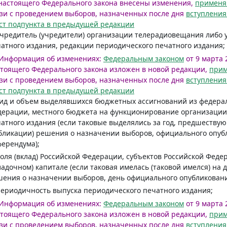
настоящего Федерального закона внесены изменения,
примен
зи с проведением выборов, назначенных после дня
вступления
ст подпункта в предыдущей редакции
учредитель (учредители) организации телерадиовещания либо 
атного издания, редакции периодического печатного издания;
Информация об изменениях:
Федеральным законом
от 9 марта 2
тоящего Федерального закона изложен в новой редакции,
при
зи с проведением выборов, назначенных после дня
вступления
ст подпункта в предыдущей редакции
вид и объем выделявшихся бюджетных ассигнований из федера
ерации, местного бюджета на функционирование организации
атного издания (если таковые выделялись за год, предшеств
бликации) решения о назначении выборов, официального опу
ерендума);
доля (вклад) Российской Федерации, субъектов Российской Фед
ладочном) капитале (если таковая имелась (таковой имелся) на
ения о назначении выборов, день официального опубликован
периодичность выпуска периодического печатного издания;
Информация об изменениях:
Федеральным законом
от 9 марта 
тоящего Федерального закона изложен в новой редакции,
при
зи с проведением выборов, назначенных после дня
вступления