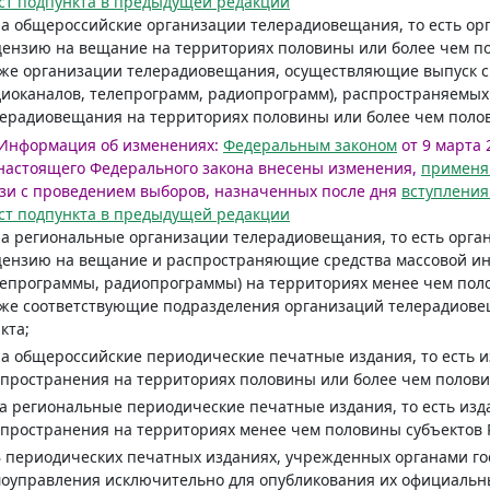
ст подпункта в предыдущей редакции
на общероссийские организации телерадиовещания, то есть 
ензию на вещание на территориях половины или более чем по
же организации телерадиовещания, осуществляющие выпуск с
иоканалов, телепрограмм, радиопрограмм), распространяемы
ерадиовещания на территориях половины или более чем поло
Информация об изменениях:
Федеральным законом
от 9 марта 2
настоящего Федерального закона внесены изменения,
примен
зи с проведением выборов, назначенных после дня
вступления
ст подпункта в предыдущей редакции
на региональные организации телерадиовещания, то есть ор
ензию на вещание и распространяющие средства массовой ин
епрограммы, радиопрограммы) на территориях менее чем поло
же соответствующие подразделения организаций телерадиове
кта;
на общероссийские периодические печатные издания, то есть 
пространения на территориях половины или более чем полови
на региональные периодические печатные издания, то есть из
пространения на территориях менее чем половины субъектов 
В периодических печатных изданиях, учрежденных органами го
оуправления исключительно для опубликования их официальн