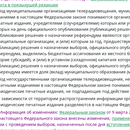
кта в предыдущей редакции
 Под муниципальными организациями телерадиовещания, мун
даниями в настоящем Федеральном законе понимаются органи
атные издания, учредителями (соучредителями) которых или 
орых на день официального опубликования (публикации) реше
бликования решения о назначении референдума являются орг
иципальные организации, и (или) которым за год, предшеств
бликации) решения о назначении выборов, официального опу
ерендума, выделялись бюджетные ассигнования из местного б
орме субсидий), и (или) в уставном (складочном) капитале кот
бликации) решения о назначении выборов, официального опу
ерендума имеется доля (вклад) муниципального образования 
Под негосударственными организациями телерадиовещания, н
чатными изданиями в настоящем Федеральном законе понимаю
риодические печатные издания, не подпадающие под действи
В зависимости от территории распространения информации о
иодические печатные издания разделяются в настоящем Феде
Информация об изменениях:
Федеральным законом
от 9 марта 2
настоящего Федерального закона внесены изменения,
примен
зи с проведением выборов, назначенных после дня
вступления