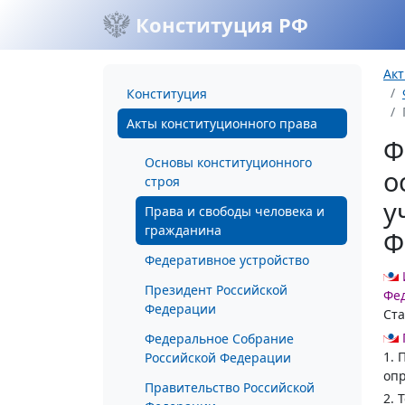
Конституция РФ
Акт
Конституция
Акты конституционного права
Ф
Основы конституционного
о
строя
у
Права и свободы человека и
гражданина
Ф
Федеративное устройство
Президент Российской
Фед
Федерации
Ста
Федеральное Собрание
1. 
Российской Федерации
опр
Правительство Российской
2. 