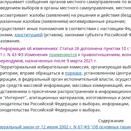
заслушивает сообщения органов местного самоуправления по в
ведением выборов в органы местного самоуправления, местно
рассматривает жалобы (заявления) на решения и действия (бе
указанным жалобам (заявлениям) мотивированные решения;
осуществляет иные полномочия в соответствии с настоящим 
конами,
конституцией
(уставом), законами субъекта Российской
азования.
Информация об изменениях:
Статья 26 дополнена пунктом 10 с 9
1 г. N 43-ФЗ
Изменения
применяются
к правоотношениям, возн
ерендумов, назначенных после 9 марта 2021 г.
 Территориальная избирательная комиссия, организующая выб
ритории, вправе обращаться в
порядке
, установленном Центр
ерации, в федеральный орган исполнительной власти, осущес
ре средств массовой информации, массовых коммуникаций, ин
дставлением о пресечении распространения в информационно-
и "Интернет", агитационных материалов, изготовленных и (ил
онодательства Российской Федерации о выборах, информации
онодательства Российской Федерации о выборах.
Содержание
еральный закон от 12 июня 2002 г. N 67-ФЗ "Об основных гара