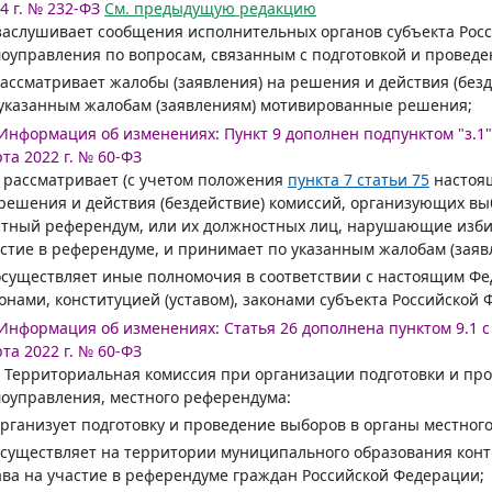
4 г. № 232-ФЗ
См. предыдущую редакцию
заслушивает сообщения исполнительных органов субъекта Рос
оуправления по вопросам, связанным с подготовкой и провед
рассматривает жалобы (заявления) на решения и действия (бе
указанным жалобам (заявлениям) мотивированные решения;
Информация об изменениях:
Пункт 9 дополнен подпунктом "з.1" 
та 2022 г. № 60-ФЗ
) рассматривает (с учетом положения
пункта 7 статьи 75
настоящ
решения и действия (бездействие) комиссий, организующих вы
тный референдум, или их должностных лиц, нарушающие изби
стие в референдуме, и принимает по указанным жалобам (зая
осуществляет иные полномочия в соответствии с настоящим 
онами, конституцией (уставом), законами субъекта Российской
Информация об изменениях:
Статья 26 дополнена пунктом 9.1 с 
та 2022 г. № 60-ФЗ
. Территориальная комиссия при организации подготовки и пр
оуправления, местного референдума:
организует подготовку и проведение выборов в органы местног
осуществляет на территории муниципального образования кон
ва на участие в референдуме граждан Российской Федерации;