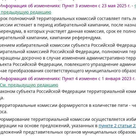
Информация об изменениях:
Пункт 3 изменен с 23 мая 2025 г. -
. предыдущую редакцию
Срок полномочий территориальных комиссий составляет пять л
иссии истекает в период избирательной кампании, после наз
ерендума, в которых участвует данная комиссия, срок ее полн
ирательной кампании, кампании референдума.
ением избирательной комиссии субъекта Российской Федерац
ирательной комиссией Российской Федерации, полномочия те
кращены досрочно в случае изменения административно-терр
ъекта Российской Федерации, повлекшего упразднение админи
чае преобразования соответствующего муниципального образо
Информация об изменениях:
Пункт 4 изменен с 1 января 2023 г.
См. предыдущую редакцию
Законом субъекта Российской Федерации территориальной ком
а.
Территориальные комиссии формируются в количестве пяти - 
оса.
Формирование территориальной комиссии осуществляется изби
ерации на основе предложений, указанных в
пункте 2 статьи 2
дложений представительных органов муниципальных образова