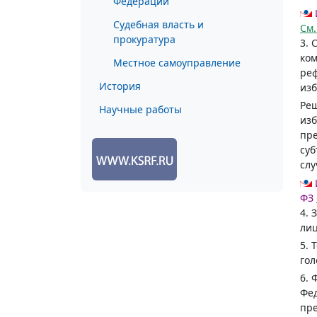
Федерации
Судебная власть и
См
прокуратура
3. 
ком
Местное самоуправление
реф
История
изб
Реш
Научные работы
изб
пре
суб
слу
ФЗ
4. 
лиц
5. 
гол
6. 
Фед
пре