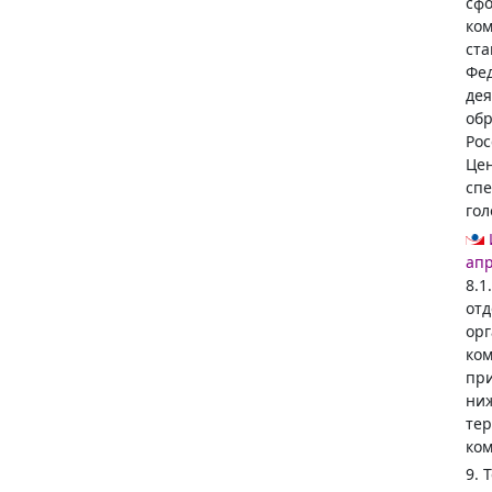
сфо
ком
ста
Фед
дея
обр
Рос
Цен
спе
гол
апр
8.1
отд
ор
ко
при
ниж
тер
ком
9. 