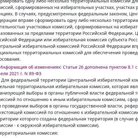
рмировать одну либо несколько территориальных комиссий для
иссий, сформированных на избирательных участках, участках 
нциях. В случаях, предусмотренных федеральным законом, Це
ерации вправе сформировать одну либо несколько территориа
тельностью участковых комиссий, сформированных на избирате
азованных за пределами территории Российской Федерации. 
сийской Федерации или избирательная комиссия субъекта Рос
тральной избирательной комиссией Российской Федерации впр
циальных территориальных комиссий для обеспечения провед
осования.
Информация об изменениях:
Статья 26 дополнена пунктом 8.1 с 
еля 2021 г. N 89-ФЗ
. Для федеральной территории Центральной избирательной к
ельная территориальная избирательная комиссия, которая явл
ганизующей выборы в органы публичной власти федеральной 
миссией по отношению к иным избирательным комиссиям, сфо
 проведении выборов в органы государственной власти, рефер
естоящей комиссией по отношению к избирательной комиссии
ритории которого создана федеральная территория (в случае
иссии - к окружной избирательной комиссии).
Территориальная комиссия: