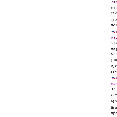
202
ж) 
сам
з) 
по 
мар
з.1
на 
мес
уча
и) 
зак
мар
9.1
сам
а) 
б) 
пра