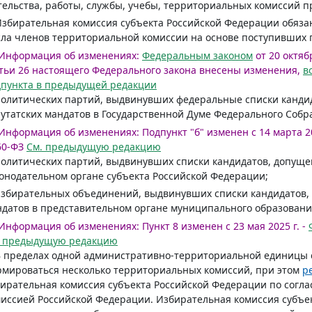
ельства, работы, службы, учебы, территориальных комиссий п
Избирательная комиссия субъекта Российской Федерации обяза
ла членов территориальной комиссии на основе поступивших
Информация об изменениях:
Федеральным законом
от 20 октябр
тьи 26 настоящего Федерального закона внесены изменения,
в
дпункта в предыдущей редакции
политических партий, выдвинувших федеральные списки канд
утатских мандатов в Государственной Думе Федерального Собр
Информация об изменениях:
Подпункт "б" изменен с 14 марта 20
60-ФЗ
См. предыдущую редакцию
политических партий, выдвинувших списки кандидатов, допуще
онодательном органе субъекта Российской Федерации;
избирательных объединений, выдвинувших списки кандидатов,
датов в представительном органе муниципального образовани
Информация об изменениях:
Пункт 8 изменен с 23 мая 2025 г. -
. предыдущую редакцию
В пределах одной административно-территориальной единицы
мироваться несколько территориальных комиссий, при этом
р
ирательная комиссия субъекта Российской Федерации по согл
иссией Российской Федерации. Избирательная комиссия субъе