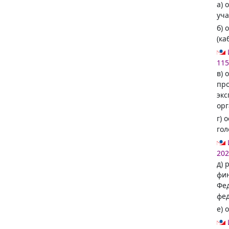
а) 
уча
б) 
(ка
115
в) 
про
экс
орг
г) 
гол
202
д) 
фин
Фед
фед
е) 