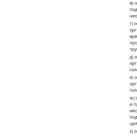
в) 
под
нео
г) 
орг
вр
пр
гру
д) 
орг
гол
е) 
орг
гол
ж) 
и п
мес
под
цел
з) 