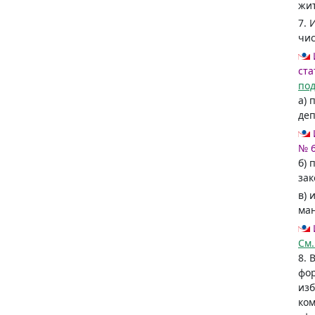
жит
7. 
чис
ста
по
а) 
деп
№ 
б) 
зак
в) 
ман
См
8. 
фор
изб
ком