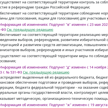
осуществляет на соответствующей территории контроль за соб
стие в референдуме граждан Российской Федерации;
обеспечивает на соответствующей территории соблюдение нор
бины для голосования, ящики для голосования) для участковых 
Информация об изменениях:
Подпункт "в" изменен с 23 мая 2025
-ФЗ
См. предыдущую редакцию
обеспечивает на соответствующей территории реализацию мер
ведением выборов, референдумов, развитием избирательной с
плуатацией и развитием средств автоматизации, повышением 
анизаторов выборов, референдумов и иных участников избират
осуществляет на соответствующей территории меры по соблю
осования;
Информация об изменениях:
Подпункт "д" изменен с 14 ноября 2
3 г. № 531-ФЗ
См. предыдущую редакцию
распределяет выделенные ей из федерального бюджета, бюджет
ансовое обеспечение подготовки и проведения выборов, рефе
ерации, бюджета федеральной территории - на оказание содей
еральные органы государственной власти, контролирует целев
оказывает методическую, организационно-техническую помощ
Информация об изменениях:
Подпункт "ж" изменен с 19 августа 