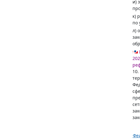
и) 
про
к) 
по 
л) 
за
обр
202
реф
10.
тер
Фед
сфе
пре
сет
зак
зак
Фед