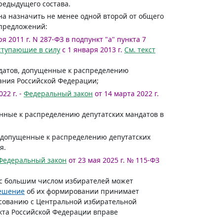
редыдущего состава.
на назначить не менее одной второй от общего
 предложений:
я 2011 г. N 287-ФЗ в подпункт "а" пункта 7
ступающие в силу
с 1 января 2013 г.
См. текст
идатов, допущенные к распределению
ания Российской Федерации;
22 г. -
Федеральный закон
от 14 марта 2022 г.
нные к распределению депутатских мандатов в
 допущенные к распределению депутатских
я.
Федеральный закон
от 23 мая 2025 г. № 115-ФЗ
 с большим числом избирателей может
ешение
об их формировании принимает
асованию с Центральной избирательной
кта Российской Федерации вправе