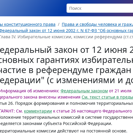
ы конституционного права
Права и свободы человека и гра
Федеральный закон от 12 июня 2002 г. N 67-ФЗ "Об основных га
Глава IV. Избирательные комиссии, комиссии референдума (ст.ст.
едеральный закон от 12 июня 2
сновных гарантиях избиратель
частие в референдуме граждан
едерации" (с изменениями и 
Информация об изменениях:
Федеральным законом
от 21 июля 
ерального закона внесены изменения
См. текст статьи в пре
тья 26.
Порядок формирования и полномочия территориальных
ГАРАНТ:
См.
комментарии
к статье 26 настоящего Федерального
Положение территориальных комиссий в системе государственн
еделяется законами субъекта Российской Федерации.
Территориальные комиссии действуют на постоянной основе.