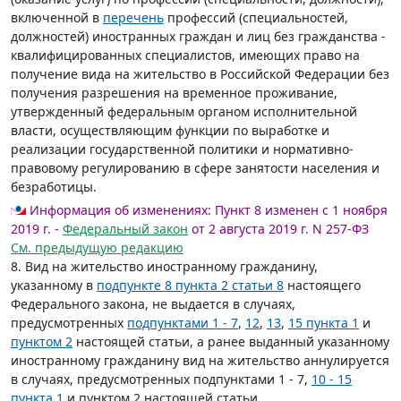
включенной в
перечень
профессий (специальностей,
должностей) иностранных граждан и лиц без гражданства -
квалифицированных специалистов, имеющих право на
получение вида на жительство в Российской Федерации без
получения разрешения на временное проживание,
утвержденный федеральным органом исполнительной
власти, осуществляющим функции по выработке и
реализации государственной политики и нормативно-
правовому регулированию в сфере занятости населения и
безработицы.
Информация об изменениях:
Пункт 8 изменен с 1 ноября
2019 г. -
Федеральный закон
от 2 августа 2019 г. N 257-ФЗ
См. предыдущую редакцию
8. Вид на жительство иностранному гражданину,
указанному в
подпункте 8 пункта 2 статьи 8
настоящего
Федерального закона, не выдается в случаях,
предусмотренных
подпунктами 1 - 7
,
12
,
13
,
15 пункта 1
и
пунктом 2
настоящей статьи, а ранее выданный указанному
иностранному гражданину вид на жительство аннулируется
в случаях, предусмотренных подпунктами 1 - 7,
10 - 15
пункта 1
и пунктом 2 настоящей статьи.