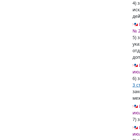
4) 
иск
дей
№ 
5) 
ук
отд
доп
июл
6) 
3 с
зак
мех
июл
7) 
июл