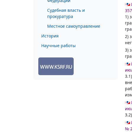
Федерации
Судебная власть и
357
прокуратура
1) 
гра
Местное самоуправление
гра
История
2) 
нег
Научные работы
3) 
гра
июл
3.1
вне
раб
изм
июл
3.2
№ 