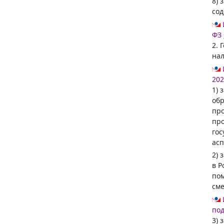
8) 
сод
ФЗ
2. 
нал
202
1) 
обр
про
пр
гос
асп
2) 
в Р
пом
сме
под
3) 