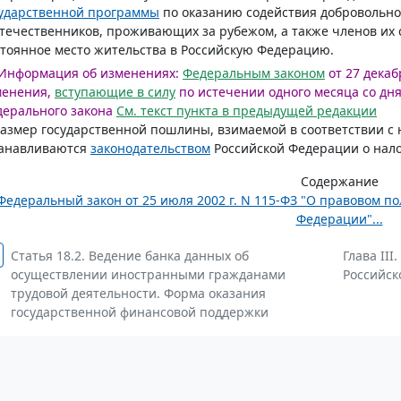
сударственной программы
по оказанию содействия добровольн
течественников, проживающих за рубежом, а также членов их 
тоянное место жительства в Российскую Федерацию.
Информация об изменениях:
Федеральным законом
от 27 декаб
менения,
вступающие в силу
по истечении одного месяца со дн
ерального закона
См. текст пункта в предыдущей редакции
Размер государственной пошлины, взимаемой в соответствии с 
танавливаются
законодательством
Российской Федерации о налог
Содержание
Федеральный закон от 25 июля 2002 г. N 115-ФЗ "О правовом 
Федерации"...
Статья 18.2. Ведение банка данных об
Глава II
осуществлении иностранными гражданами
Российск
трудовой деятельности. Форма оказания
государственной финансовой поддержки