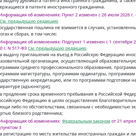
за выдачу дубликата патента иностранного гражданина, а такж
ержащиеся в патенте иностранного гражданина.
Информация об изменениях:
Пункт 2 изменен с 26 июля 2026 г. 
См. предыдущую редакцию
Государственная пошлина не взимается в случаях, установленн
огах и сборах, в том числе:
Информация об изменениях:
Подпункт 1 изменен с 1 сентября 20
0 г. N 517-ФЗ
См. предыдущую редакцию
за выдачу приглашения на въезд в Российскую Федерацию инос
азовательной организации, осуществляющей образовательную
граммам среднего профессионального образования, программа
ограммам магистратуры, программам ординатуры, программам
ударственную аккредитацию, или по программам подготовки на
ирантуре (адъюнктуре);
за продление срока временного пребывания в Российской Фед
оссийскую Федерацию в целях осуществления благотворительн
ощи либо по обстоятельствам, связанным с необходимостью эк
ртью близкого родственника;
Информация об изменениях:
Федеральным законом
от 21 апрел
пунктом 3
за регистрацию по месту жительства иностранных граждан и л