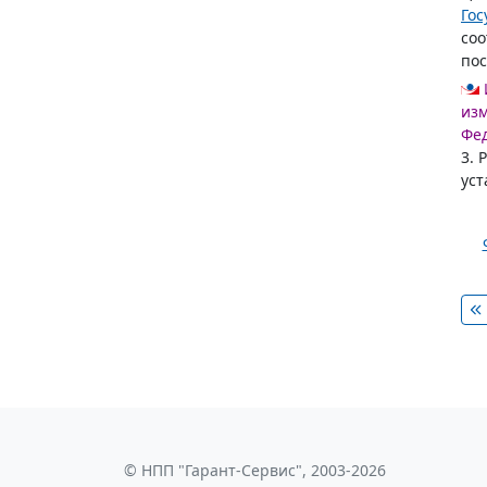
Го
соо
пос
из
Фед
3. 
ус
© НПП "Гарант-Сервис", 2003-2026