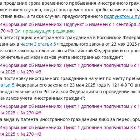
за продление срока временного пребывания иностранного граж
лючением случаев, когда срок временного пребывания иностр
ствия визы, а также случая, предусмотренного
подпунктом 2 пу
Информация об изменениях:
Подпункт 5 изменен с 1 сентября 20
270-ФЗ
См. предыдущую редакцию
за регистрацию иностранного гражданина в Российской Федера
азанных в
части 3 статьи 5
Федерального закона от 23 мая 2025 
ельные законодательные акты Российской Федерации и о про
олнительных механизмов учета иностранных граждан";
Информация об изменениях:
Пункт 1 дополнен подпунктом 6 с 1
я 2025 г. № 270-ФЗ
за постановку иностранного гражданина на учет по месту преб
татьи 5
Федерального закона от 23 мая 2025 года N 121-ФЗ "О 
онодательные акты Российской Федерации и о проведении эк
анизмов учета иностранных граждан";
Информация об изменениях:
Пункт 1 дополнен подпунктом 7 с 1
я 2025 г. № 270-ФЗ
за выдачу патента иностранного гражданина либо за переофор
Информация об изменениях:
Пункт 1 дополнен подпунктом 8 с 1
я 2025 г. № 270-ФЗ