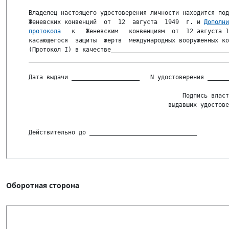
 Владелец настоящего удостоверения личности находится под
 Женевских конвенций  от  12  августа  1949  г. и 
Дополни
протокола
   к   Женевским   конвенциям  от  12 августа 1
 касающегося  защиты  жертв  международных вооруженных ко
 (Протокол I) в качестве_________________________________
 ________________________________________________________
 Дата выдачи ___________________   N удостоверения ______
                                            Подпись власт
                                        выдавших удостове
 Действительно до ______________________________         
Оборотная сторона