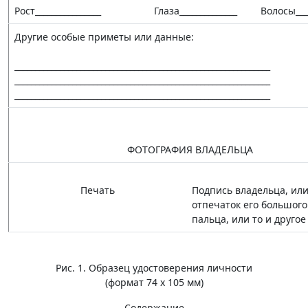
Рост________________
Глаза______________
Волосы____
Другие особые приметы или данные:
______________________________________________________________
______________________________________________________________
______________________________________________________________
ФОТОГРАФИЯ ВЛАДЕЛЬЦА
Печать
Подпись владельца, ил
отпечаток его большого
пальца, или то и другое
Рис. 1. Образец удостоверения личности
(формат 74 х 105 мм)
Содержание