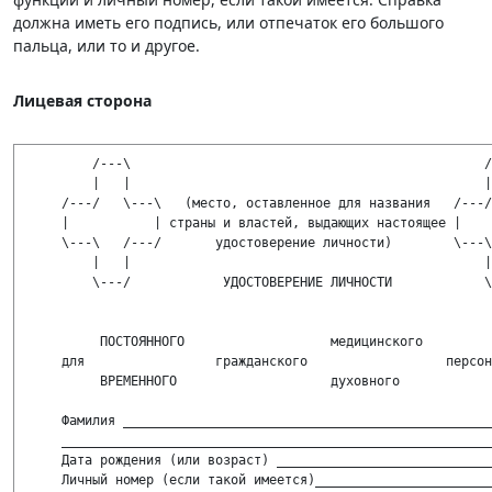
должна иметь его подпись, или отпечаток его большого
пальца, или то и другое.
Лицевая сторона
 /---\                                              /-
     |   |                                              |
 /---/   \---\   (место, оставленное для названия   /---/
 |           | страны и властей, выдающих настоящее |    
 \---\   /---/       удостоверение личности)        \---\
     |   |                                              |
     \---/            
УДОСТОВЕРЕНИЕ ЛИЧНОСТИ
            \
      ПОСТОЯННОГО                   медицинского         
 для                 гражданского                  персон
      ВРЕМЕННОГО                    духовного            
 Фамилия ________________________________________________
 ________________________________________________________
 Дата рождения (или возраст) ____________________________
 Личный номер (если такой имеется)_______________________