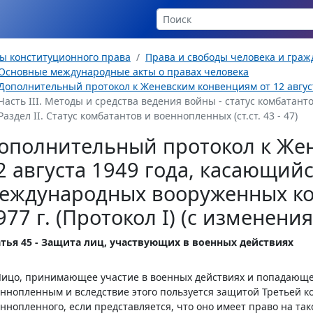
ы конституционного права
Права и свободы человека и гра
Основные международные акты о правах человека
Дополнительный протокол к Женевским конвенциям от 12 августа
Часть III. Методы и средства ведения войны - статус комбатантов
Раздел II. Статус комбатантов и военнопленных (ст.ст. 43 - 47)
ополнительный протокол к Же
2 августа 1949 года, касающий
еждународных вооруженных ко
977 г. (Протокол I) (с изменен
атья 45 - Защита лиц, участвующих в военных действиях
Лицо, принимающее участие в военных действиях и попадающее
ннопленным и вследствие этого пользуется защитой Третьей ко
ннопленного, если представляется, что оно имеет право на тако