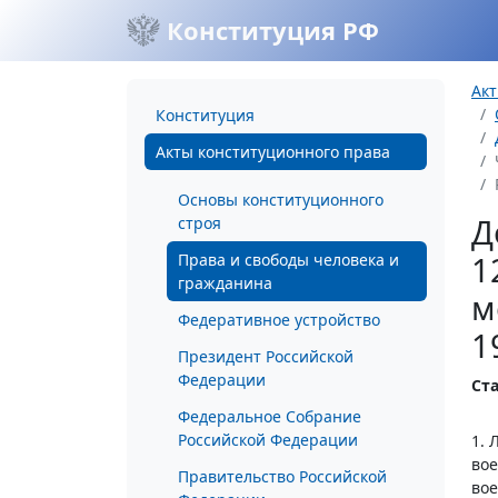
Конституция РФ
Акт
Конституция
Акты конституционного права
Основы конституционного
Д
строя
1
Права и свободы человека и
гражданина
м
Федеративное устройство
1
Президент Российской
Федерации
Ст
Федеральное Собрание
Российской Федерации
1. 
вое
Правительство Российской
вое