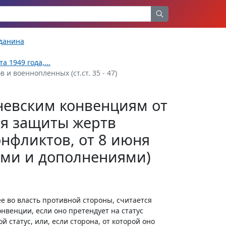
жданина
 1949 года,...
 и военнопленных (ст.ст. 35 - 47)
невским конвенциям от
ся защиты жертв
нфликтов, от 8 июня
иями и дополнениями)
 во власть противной стороны, считается
нвенции, если оно претендует на статус
й статус, или, если сторона, от которой оно