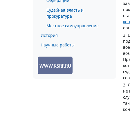
Федерации
зав
пок
Судебная власть и
ста
прокуратура
ко
Местное самоуправление
орг
2. 
История
под
Научные работы
вое
воз
Пр
кот
суд
соо
3. 
не 
слу
так
кон