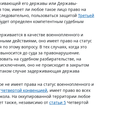
держивающей его державы или Державы-
 том, имеет ли любое такое лицо право на
, следовательно, пользоваться защитой
Третьей
е будет определен компетентным судебным
держивается в качестве военнопленного и
ными действиями, оно имеет право на статус
о этому вопросу. В тех случаях, когда это
выносится до суда за правонарушение.
овать на судебном разбирательстве, на
е исключения, оно не происходит в закрытом
В таком случае задерживающая держава
е не имеет права на статус военнопленного и
с
Четвертой конвенцией
, имеет право во всех
кола. На оккупированной территории любое
ет также, независимо от
статьи 5
Четвертой