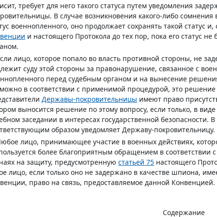
исит, требует для него такого статуса путем уведомления за
ровительницы. В случае возникновения какого-либо сомнения в
тус военнопленного, оно продолжает сохранять такой статус и
нвенции
и настоящего Протокола до тех пор, пока его статус н
аном.
Если лицо, которое попало во власть противной стороны, не за
лежит суду этой стороны за правонарушение, связанное с воен
ннопленного перед судебным органом и на вынесение решения п
можно в соответствии с применимой процедурой, это решение 
едставители
Державы-покровительницы
имеют право присутств
ором выносится решение по этому вопросу, если только, в вид
ебном заседании в интересах государственной безопасности. 
тветствующим образом уведомляет Державу-покровительницу.
Любое лицо, принимающее участие в военных действиях, которо
пользуется более благоприятным обращением в соответствии 
чаях на защиту, предусмотренную
статьей 75
настоящего Прото
ое лицо, если только оно не задержано в качестве шпиона, име
венции, право на связь, предоставляемое данной Конвенцией.
Содержание