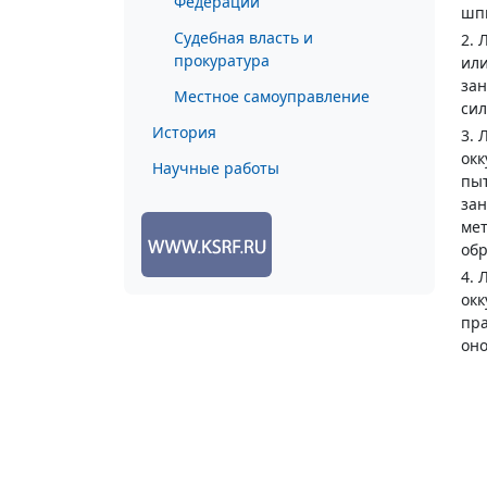
Федерации
шп
Судебная власть и
2. 
прокуратура
или
зан
Местное самоуправление
сил
История
3. 
окк
Научные работы
пыт
зан
мет
обр
4. 
окк
пра
оно