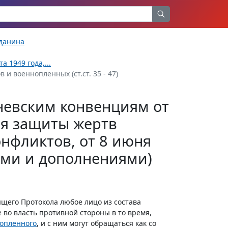
жданина
 1949 года,...
 и военнопленных (ст.ст. 35 - 47)
невским конвенциям от
ся защиты жертв
нфликтов, от 8 июня
иями и дополнениями)
ящего Протокола любое лицо из состава
во власть противной стороны в то время,
опленного
, и с ним могут обращаться как со