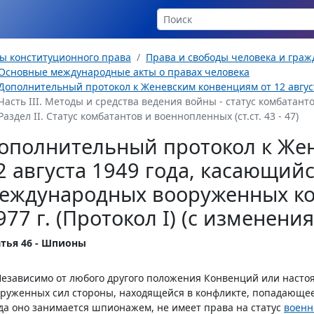
ы конституционного права
Права и свободы человека и гра
Основные международные акты о правах человека
Дополнительный протокол к Женевским конвенциям от 12 августа
Часть III. Методы и средства ведения войны - статус комбатантов
Раздел II. Статус комбатантов и военнопленных (ст.ст. 43 - 47)
ополнительный протокол к Же
2 августа 1949 года, касающий
еждународных вооруженных ко
977 г. (Протокол I) (с изменен
атья 46 - Шпионы
Независимо от любого другого положения Конвенций или насто
руженных сил стороны, находящейся в конфликте, попадающее 
да оно занимается шпионажем, не имеет права на статус
военн