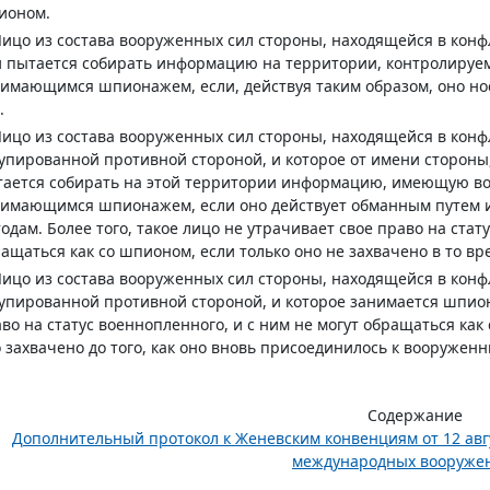
ионом.
Лицо из состава вооруженных сил стороны, находящейся в конф
 пытается собирать информацию на территории, контролируем
имающимся шпионажем, если, действуя таким образом, оно н
.
Лицо из состава вооруженных сил стороны, находящейся в конф
упированной противной стороной, и которое от имени стороны,
ается собирать на этой территории информацию, имеющую вое
имающимся шпионажем, если оно действует обманным путем и
одам. Более того, такое лицо не утрачивает свое право на стат
ащаться как со шпионом, если только оно не захвачено в то в
Лицо из состава вооруженных сил стороны, находящейся в конф
упированной противной стороной, и которое занимается шпион
во на статус военнопленного, и с ним не могут обращаться как
 захвачено до того, как оно вновь присоединилось к вооружен
Содержание
Дополнительный протокол к Женевским конвенциям от 12 авг
международных вооружен