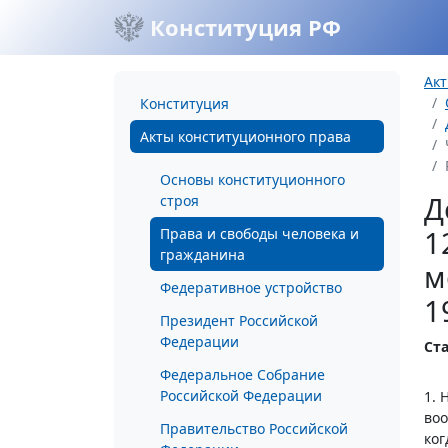
Конституция РФ
Акт
Конституция
Акты конституционного права
Основы конституционного
Д
строя
1
Права и свободы человека и
гражданина
м
Федеративное устройство
1
Президент Российской
Федерации
Ст
Федеральное Собрание
Российской Федерации
1. 
воо
Правительство Российской
ког