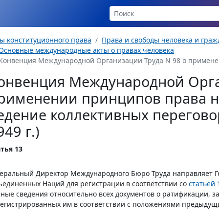
ы конституционного права
Права и свободы человека и гра
Основные международные акты о правах человека
Конвенция Международной Организации Труда N 98 о примене
онвенция Международной Орга
рименении принципов права н
едение коллективных перегово
949 г.)
тья 13
неральный Директор Международного Бюро Труда направляет 
единенных Наций для регистрации в соответствии со
статьей 
ные сведения относительно всех документов о ратификации, за
егистрированных им в соответствии с положениями предыдущи