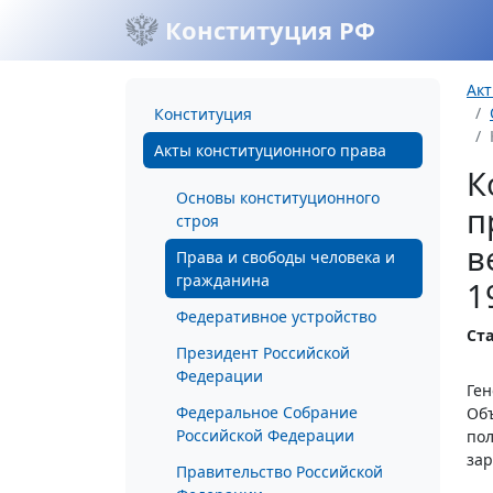
Конституция РФ
Акт
Конституция
Акты конституционного права
К
Основы конституционного
п
строя
в
Права и свободы человека и
гражданина
1
Федеративное устройство
Ста
Президент Российской
Федерации
Ге
Федеральное Собрание
Объ
Российской Федерации
пол
зар
Правительство Российской