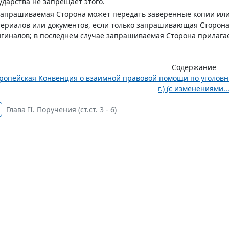
ударства не запрещает этого.
 Запрашиваемая Сторона может передать заверенные копии и
ериалов или документов, если только запрашивающая Сторона
гиналов; в последнем случае запрашиваемая Сторона прилагае
Содержание
ропейская Конвенция о взаимной правовой помощи по уголовным
г.) (с изменениями..
Глава II. Поручения (ст.ст. 3 - 6)