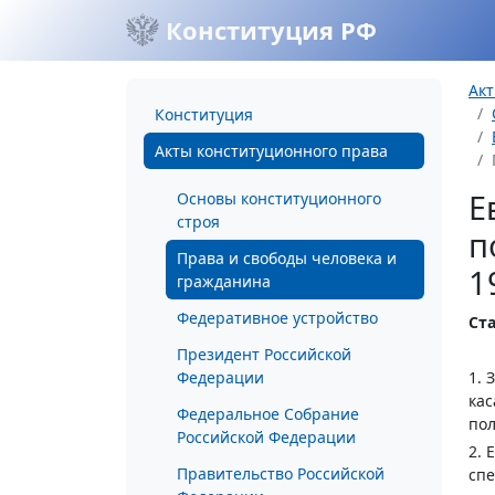
Конституция РФ
Акт
Конституция
Акты конституционного права
Е
Основы конституционного
строя
п
Права и свободы человека и
1
гражданина
Федеративное устройство
Ста
Президент Российской
Федерации
1. 
ка
Федеральное Собрание
пол
Российской Федерации
2. 
Правительство Российской
спе