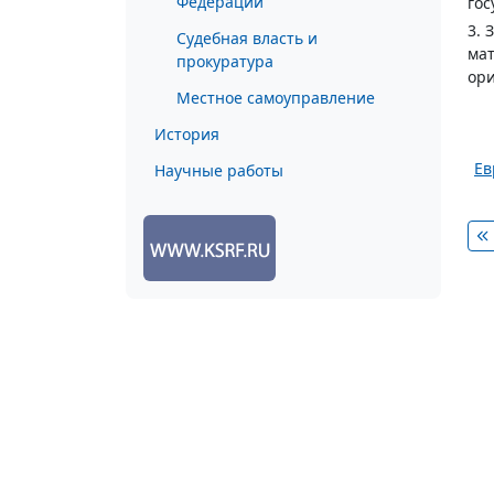
Федерации
гос
3.
Судебная власть и
мат
прокуратура
ори
Местное самоуправление
История
Ев
Научные работы