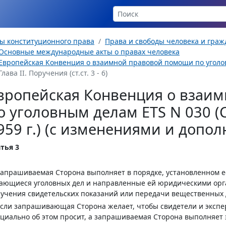
ы конституционного права
Права и свободы человека и гра
Основные международные акты о правах человека
Европейская Конвенция о взаимной правовой помощи по уголов
Глава II. Поручения (ст.ст. 3 - 6)
вропейская Конвенция о взаи
о уголовным делам ETS N 030 (С
959 г.) (с изменениями и допо
тья 3
Запрашиваемая Сторона выполняет в порядке, установленном е
сающиеся уголовных дел и направленные ей юридическими ор
учения свидетельских показаний или передачи вещественных д
Если запрашивающая Сторона желает, чтобы свидетели и экспер
циально об этом просит, а запрашиваемая Сторона выполняет э