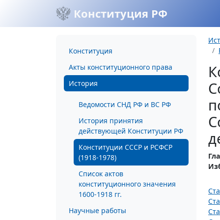
Конституция РФ
Ис
Конституция
К
Акты конституционного права
История
С
п
Ведомости СНД РФ и ВС РФ
С
История принятия
действующей Конституции РФ
д
Конституции СССР и РСФСР
Гла
(1918-1978)
Из
Список актов
конституционного значения
Ста
1600-1918 гг.
Ста
Научные работы
Ста