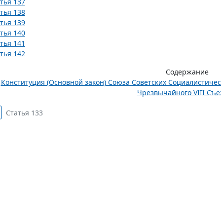
тья 137
тья 138
тья 139
тья 140
тья 141
тья 142
Содержание
Конституция (Основной закон) Союза Советских Социалистиче
Чрезвычайного VIII Съез
Статья 133