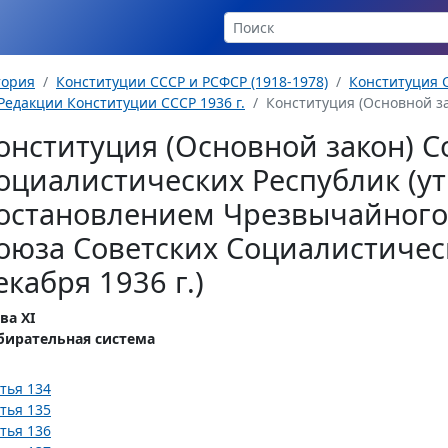
тория
Конституции СССР и РСФСР (1918-1978)
Конституция С
Редакции Конституции СССР 1936 г.
Конституция (Основной за
онституция (Основной закон) С
оциалистических Республик (у
остановлением Чрезвычайного 
оюза Советских Социалистическ
екабря 1936 г.)
ва XI
бирательная система
тья 134
тья 135
тья 136