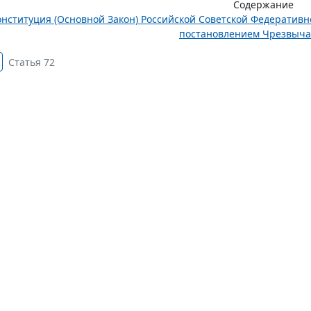
Содержание
онституция (Основной Закон) Российской Советской Федератив
постановлением Чрезвычай
Статья 72