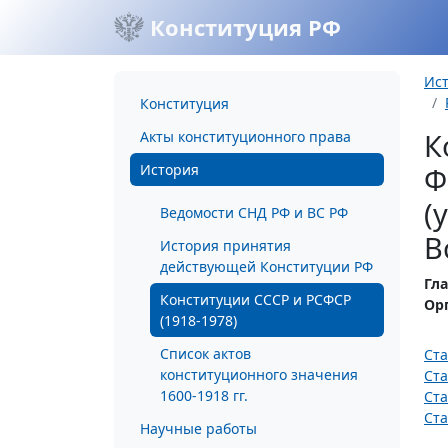
Конституция РФ
Ис
Конституция
К
Акты конституционного права
История
Ф
(
Ведомости СНД РФ и ВС РФ
В
История принятия
действующей Конституции РФ
Гла
Конституции СССР и РСФСР
Ор
(1918-1978)
Список актов
Ста
конституционного значения
Ста
1600-1918 гг.
Ста
Ста
Научные работы