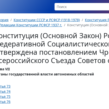
тория
Конституции СССР и РСФСР (1918-1978)
Конституция Р
Редакции Конституции РСФСР 1937 г.
Конституция (Основной з
онституция (Основной Закон) Р
едеративной Социалистическо
утверждена постановлением Чр
сероссийского Съезда Советов о
ва VII
ганы государственной власти автономных областей
тья 73
тья 74
тья 75
тья 76