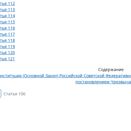
тья 112
тья 113
тья 114
тья 115
тья 116
тья 117
тья 118
тья 119
тья 120
тья 121
Содержание
онституция (Основной Закон) Российской Советской Федератив
постановлением Чрезвычай
Статья 106