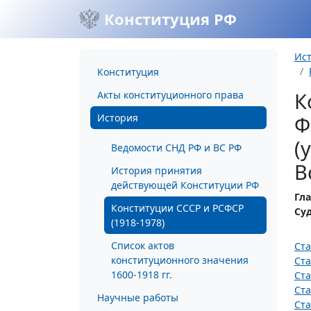
Конституция РФ
Ис
Конституция
К
Акты конституционного права
История
Ф
(
Ведомости СНД РФ и ВС РФ
В
История принятия
действующей Конституции РФ
Гла
Конституции СССР и РСФСР
Су
(1918-1978)
Список актов
Ста
конституционного значения
Ста
1600-1918 гг.
Ста
Ста
Научные работы
Ста