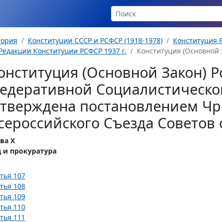
тория
Конституции СССР и РСФСР (1918-1978)
Конституция Р
Редакции Конституции РСФСР 1937 г.
Конституция (Основной з
онституция (Основной Закон) Р
едеративной Социалистическо
утверждена постановлением Чр
сероссийского Съезда Советов о
ва Х
д и прокуратура
тья 107
тья 108
тья 109
тья 110
тья 111