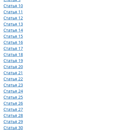
Статья 10
Статья 11
Статья 12
Статья 13
Статья 14
Статья 15
Статья 16
Статья 17
Статья 18
Статья 19
Статья 20
Статья 21
Статья 22
Статья 23
Статья 24
Статья 25
Статья 26
Статья 27
Статья 28
Статья 29
Статья 30