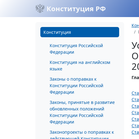
Конституция РФ
Ко
Конституция
У
Конституция Российской
Федерации
О
Конституция на английском
2
языке
Гла
Законы о поправках к
Конституции Российской
Федерации
Ста
Ста
Законы, принятые в развитие
Ста
обновленных положений
Ста
Конституции Российской
Ста
Федерации
Ста
Законопроекты о поправках к
Ста
действующей Конституции