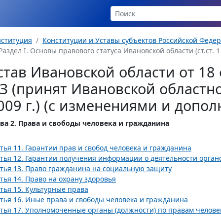
нституция
Конституции и Уставы субъектов Российской Феде
Раздел I. Основы правового статуса Ивановской области (ст.ст. 1 
став Ивановской области от 18 
З (принят Ивановской областн
009 г.) (с изменениями и допо
ва 2. Права и свободы человека и гражданина
тья 11. Гарантии прав и свобод человека и гражданина
тья 12. Гарантии получения информации о деятельности орган
тья 13. Право гражданина на социальную защиту
тья 14. Право на охрану здоровья
тья 15. Культурные права
тья 16. Иные права и свободы человека и гражданина
тья 17. Уполномоченные органы (должности) по правам челове