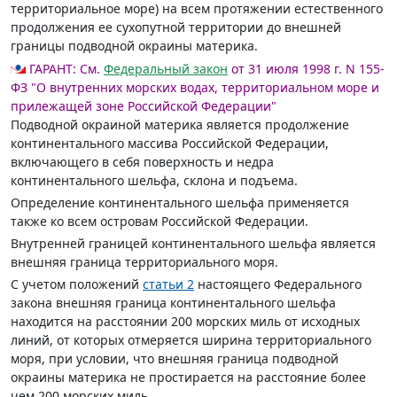
территориальное море) на всем протяжении естественного
продолжения ее сухопутной территории до внешней
границы подводной окраины материка.
ГАРАНТ:
См.
Федеральный закон
от 31 июля 1998 г. N 155-
ФЗ "О внутренних морских водах, территориальном море и
прилежащей зоне Российской Федерации"
Подводной окраиной материка является продолжение
континентального массива Российской Федерации,
включающего в себя поверхность и недра
континентального шельфа, склона и подъема.
Определение континентального шельфа применяется
также ко всем островам Российской Федерации.
Внутренней границей континентального шельфа является
внешняя граница территориального моря.
С учетом положений
статьи 2
настоящего Федерального
закона внешняя граница континентального шельфа
находится на расстоянии 200 морских миль от исходных
линий, от которых отмеряется ширина территориального
моря, при условии, что внешняя граница подводной
окраины материка не простирается на расстояние более
чем 200 морских миль.