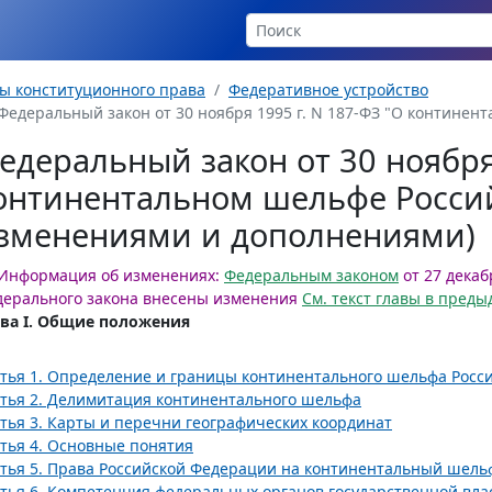
ы конституционного права
Федеративное устройство
Федеральный закон от 30 ноября 1995 г. N 187-ФЗ "О контине
едеральный закон от 30 ноября 
онтинентальном шельфе Россий
зменениями и дополнениями)
Информация об изменениях:
Федеральным законом
от 27 декаб
ерального закона внесены изменения
См. текст главы в пред
ава I. Общие положения
тья 1. Определение и границы континентального шельфа Росс
тья 2. Делимитация континентального шельфа
тья 3. Карты и перечни географических координат
тья 4. Основные понятия
тья 5. Права Российской Федерации на континентальный шель
тья 6. Компетенция федеральных органов государственной вл