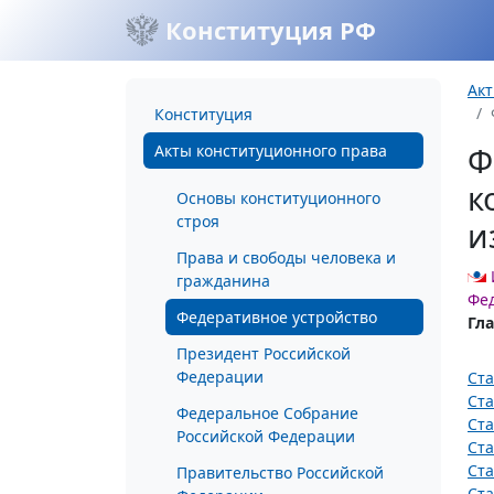
Конституция РФ
Акт
Конституция
Ф
Акты конституционного права
к
Основы конституционного
строя
и
Права и свободы человека и
гражданина
Фед
Федеративное устройство
Гл
Президент Российской
Федерации
Ста
Ста
Федеральное Собрание
Ста
Российской Федерации
Ста
Ста
Правительство Российской
Ста