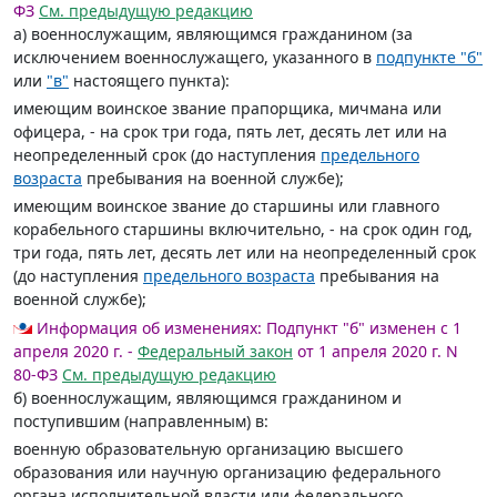
ФЗ
См. предыдущую редакцию
а) военнослужащим, являющимся гражданином (за
исключением военнослужащего, указанного в
подпункте "б"
или
"в"
настоящего пункта):
имеющим воинское звание прапорщика, мичмана или
офицера, - на срок три года, пять лет, десять лет или на
неопределенный срок (до наступления
предельного
возраста
пребывания на военной службе);
имеющим воинское звание до старшины или главного
корабельного старшины включительно, - на срок один год,
три года, пять лет, десять лет или на неопределенный срок
(до наступления
предельного возраста
пребывания на
военной службе);
Информация об изменениях:
Подпункт "б" изменен с 1
апреля 2020 г. -
Федеральный закон
от 1 апреля 2020 г. N
80-ФЗ
См. предыдущую редакцию
б) военнослужащим, являющимся гражданином и
поступившим (направленным) в:
военную образовательную организацию высшего
образования или научную организацию федерального
органа исполнительной власти или федерального