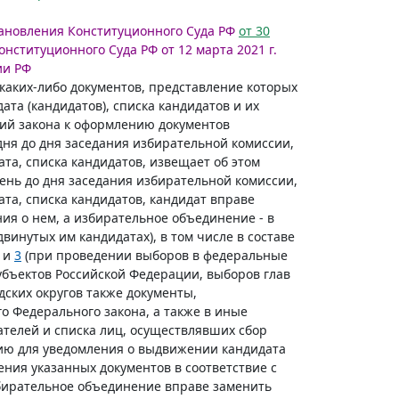
тановления Конституционного Суда РФ
от 30
нституционного Суда РФ от 12 марта 2021 г.
ии РФ
каких-либо документов, представление которых
та (кандидатов), списка кандидатов и их
ий закона к оформлению документов
дня до дня заседания избирательной комиссии,
та, списка кандидатов, извещает об этом
ень до дня заседания избирательной комиссии,
та, списка кандидатов, кандидат вправе
ия о нем, а избирательное объединение - в
инутых им кандидатах), в том числе в составе
и
3
(при проведении выборов в федеральные
убъектов Российской Федерации, выборов глав
дских округов также документы,
го Федерального закона, а также в иные
телей и списка лиц, осуществлявших сбор
ию для уведомления о выдвижении кандидата
дения указанных документов в соответствие с
збирательное объединение вправе заменить