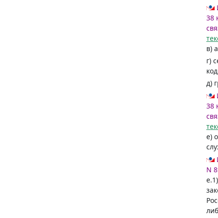
38 
свя
тек
в) 
г) 
код
д) 
38 
свя
тек
е) 
слу
N 8
е.1
зак
Рос
ли