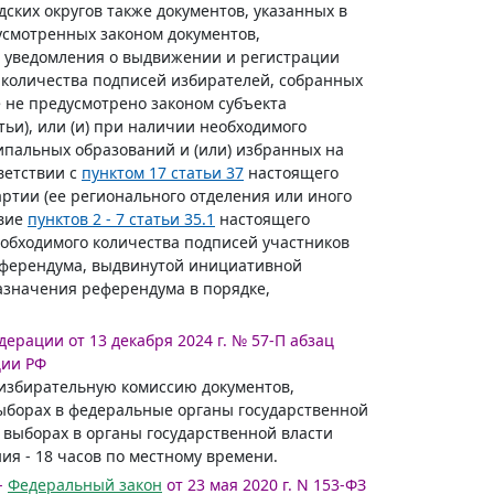
ских округов также документов, указанных в
дусмотренных законом документов,
 уведомления о выдвижении и регистрации
о количества подписей избирателей, собранных
е не предусмотрено законом субъекта
ьи), или (и) при наличии необходимого
ипальных образований и (или) избранных на
ветствии с
пунктом 17 статьи 37
настоящего
ртии (ее регионального отделения или иного
твие
пунктов 2 - 7 статьи 35.1
настоящего
обходимого количества подписей участников
еферендума, выдвинутой инициативной
азначения референдума в порядке,
ерации от 13 декабря 2024 г. № 57-П абзац
ции РФ
избирательную комиссию документов,
выборах в федеральные органы государственной
 выборах в органы государственной власти
ия - 18 часов по местному времени.
 -
Федеральный закон
от 23 мая 2020 г. N 153-ФЗ