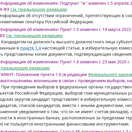
Информация об изменениях:
Подпункт "ж" изменен с 5 апреля 2
9-ФЗ
См. предыдущую редакцию
информация об отсутствии ограничений, препятствующих в со
номочиями сенатора Российской Федерации.
Информация об изменениях:
Пункт 1.5 изменен с 14 марта 2022 
ФЗ
См. предыдущую редакцию
. Кандидатом на должность высшего должностного лица субъек
азанным в
пункте 1.4
настоящей статьи, в избирательную комис
ь представлены копии документов, подтверждающих сведения, 
Информация об изменениях:
Пункт 1.6 изменен с 23 мая 2020 г.
. предыдущую редакцию
ГАРАНТ:
Положения пункта 1.6 (в редакции
Федерального закон
воотношениям, возникшим в связи с проведением выборов, наз
. При проведении выборов в федеральные органы государствен
ъектов Российской Федерации, выборов глав муниципальных ра
одских округов кандидат представляет в избирательную коми
дидатов, списков кандидатов, вместе с иными документами, н
ьменное уведомление о том, что он не имеет счетов (вкладов)
ности в иностранных банках, расположенных за пределами те
и) не пользуется иностранными финансовыми инструментами.
Информация об изменениях:
Статья 38 дополнена пунктом 1.7 с 