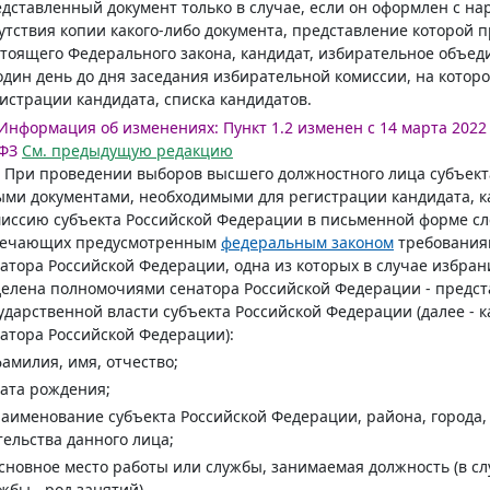
дставленный документ только в случае, если он оформлен с на
утствия копии какого-либо документа, представление которой
тоящего Федерального закона, кандидат, избирательное объед
один день до дня заседания избирательной комиссии, на котор
истрации кандидата, списка кандидатов.
Информация об изменениях:
Пункт 1.2 изменен с 14 марта 2022 
ФЗ
См. предыдущую редакцию
. При проведении выборов высшего должностного лица субъек
ми документами, необходимыми для регистрации кандидата, к
иссию субъекта Российской Федерации в письменной форме сл
вечающих предусмотренным
федеральным законом
требования
атора Российской Федерации, одна из которых в случае избран
елена полномочиями сенатора Российской Федерации - предст
ударственной власти субъекта Российской Федерации (далее -
атора Российской Федерации):
фамилия, имя, отчество;
дата рождения;
наименование субъекта Российской Федерации, района, города, 
ельства данного лица;
основное место работы или службы, занимаемая должность (в сл
жбы - род занятий).