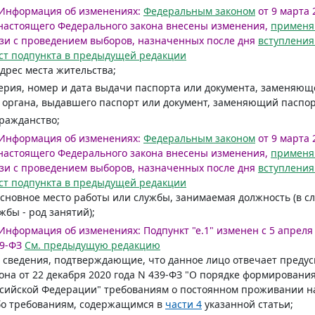
Информация об изменениях:
Федеральным законом
от 9 марта 2
настоящего Федерального закона внесены изменения,
примен
зи с проведением выборов, назначенных после дня
вступления
ст подпункта в предыдущей редакции
адрес места жительства;
серия, номер и дата выдачи паспорта или документа, заменяю
 органа, выдавшего паспорт или документ, заменяющий паспо
гражданство;
Информация об изменениях:
Федеральным законом
от 9 марта 2
настоящего Федерального закона внесены изменения,
примен
зи с проведением выборов, назначенных после дня
вступления
ст подпункта в предыдущей редакции
основное место работы или службы, занимаемая должность (в с
жбы - род занятий);
Информация об изменениях:
Подпункт "е.1" изменен с 5 апреля 
9-ФЗ
См. предыдущую редакцию
) сведения, подтверждающие, что данное лицо отвечает пред
она от 22 декабря 2020 года N 439-ФЗ "О порядке формирован
сийской Федерации" требованиям о постоянном проживании н
бо требованиям, содержащимся в
части 4
указанной статьи;