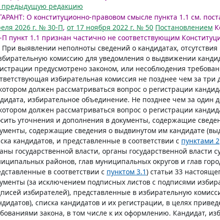
. предыдущую редакцию
ГАРАНТ:
О конституционно-правовом смысле пункта 1.1 см. пос
еля 2026 г. № 30-П
,
от 17 ноября 2022 г. № 50
Постановлением
Ко
-П пункт 1.1 признан частично не соответствующим Конституц
При выявлении неполноты сведений о кандидатах, отсутствия 
збирательную комиссию для уведомления о выдвижении кандида
истрации предусмотрено законом, или несоблюдения требован
тветствующая избирательная комиссия не позднее чем за три 
котором должен рассматриваться вопрос о регистрации кандида
дидата, избирательное объединение. Не позднее чем за один д
котором должен рассматриваться вопрос о регистрации кандида
сить уточнения и дополнения в документы, содержащие сведен
ументы, содержащие сведения о выдвинутом им кандидате (выдв
ска кандидатов, и представленные в соответствии с
пунктами 2
аны государственной власти, органы государственной власти с
иципальных районов, глав муниципальных округов и глав горо
дставленные в соответствии с
пунктом 3.1
) статьи 33 настояще
ументы (за исключением подписных листов с подписями избира
писей избирателей), представленные в избирательную комисс
ндидатов), списка кандидатов и их регистрации, в целях приве
бованиями закона, в том числе к их оформлению. Кандидат, и