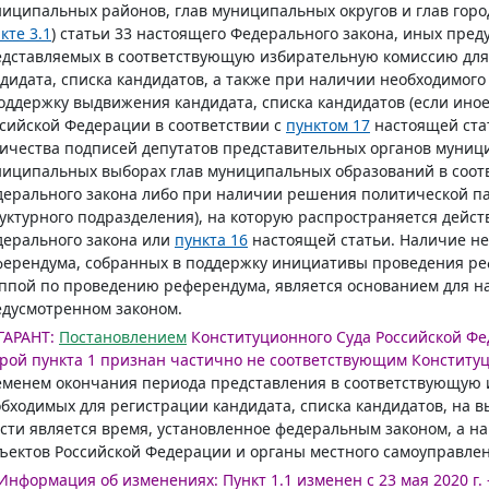
иципальных районов, глав муниципальных округов и глав город
кте 3.1
) статьи 33 настоящего Федерального закона, иных пре
дставляемых в соответствующую избирательную комиссию для
дидата, списка кандидатов, а также при наличии необходимог
оддержку выдвижения кандидата, списка кандидатов (если ино
сийской Федерации в соответствии с
пунктом 17
настоящей стат
ичества подписей депутатов представительных органов муниц
иципальных выборах глав муниципальных образований в соот
ерального закона либо при наличии решения политической па
уктурного подразделения), на которую распространяется дейс
ерального закона или
пункта 16
настоящей статьи. Наличие не
ферендума, собранных в поддержку инициативы проведения р
ппой по проведению референдума, является основанием для н
дусмотренном законом.
ГАРАНТ:
Постановлением
Конституционного Суда Российской Фед
рой пункта 1 признан частично не соответствующим Конститу
менем окончания периода представления в соответствующую 
бходимых для регистрации кандидата, списка кандидатов, на 
сти является время, установленное федеральным законом, а на
ъектов Российской Федерации и органы местного самоуправлен
Информация об изменениях:
Пункт 1.1 изменен с 23 мая 2020 г.