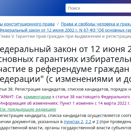
ы конституционного права
Права и свободы человека и гра
Федеральный закон от 12 июня 2002 г. N 67-ФЗ "Об основных га
Глава V. Гарантии прав граждан при выдвижении и регистрации 
едеральный закон от 12 июня 2
сновных гарантиях избиратель
частие в референдуме граждан
едерации" (с изменениями и 
тья 38.
Регистрация кандидатов, списков кандидатов, порядок
ГАРАНТ:
См.
комментарии
к статье 38 настоящего Федерального
Информация об изменениях:
Пункт 1 изменен с 14 марта 2022 г.
См. предыдущую редакцию
Регистрация кандидата, списка кандидатов осуществляется со
ичии документов, указанных в
пунктах 2
,
2.2
и
3
(при проведен
ударственной власти, органы государственной власти субъекто