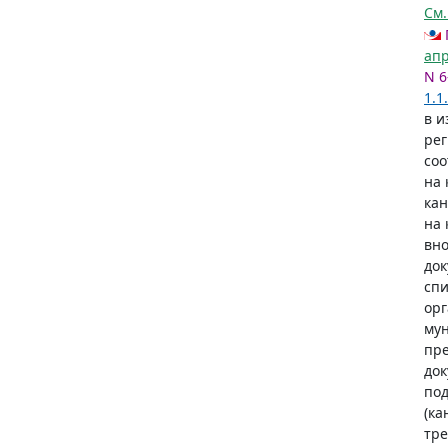
См
апр
N 6
1.1.
в и
рег
соо
на 
кан
на 
вно
док
спи
орг
мун
пре
док
под
(ка
тре