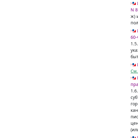
N 8
ж) 
пол
60-
1.5
ук
быт
См
пра
1.6
суб
гор
кан
пис
цен
(ил