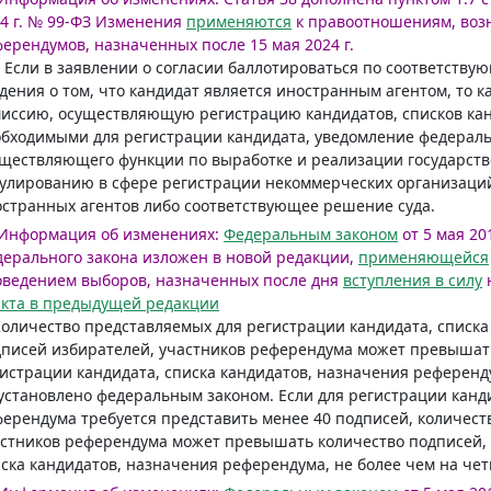
4 г. № 99-ФЗ
Изменения
применяются
к правоотношениям, возн
ерендумов, назначенных после 15 мая 2024 г.
. Если в заявлении о согласии баллотироваться по соответств
дения о том, что кандидат является иностранным агентом, то 
иссию, осуществляющую регистрацию кандидатов, списков кан
бходимыми для регистрации кандидата, уведомление федераль
ществляющего функции по выработке и реализации государст
улированию в сфере регистрации некоммерческих организаций
странных агентов либо соответствующее решение суда.
Информация об изменениях:
Федеральным законом
от 5 мая 20
ерального закона изложен в новой редакции,
применяющейся
оведением выборов, назначенных после дня
вступления в силу
н
кта в предыдущей редакции
Количество представляемых для регистрации кандидата, списк
писей избирателей, участников референдума может превышать
истрации кандидата, списка кандидатов, назначения референду
установлено федеральным законом. Если для регистрации канд
ерендума требуется представить менее 40 подписей, количест
стников референдума может превышать количество подписей, 
ска кандидатов, назначения референдума, не более чем на че