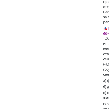
пре
отс
нас
за 
рег
60-
1.2
ины
ком
от
сен
над
гос
сен
а) 
б) 
в) 
жит
г) 
слу