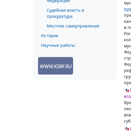
Федерации
мун
пун
Судебная власть и
пре
прокуратура
кан
Местное самоуправление
в п
Рос
История
кол
Научные работы
мун
Фед
стр
Фед
ре
гру
пре
вто
Вре
нео
вла
суб