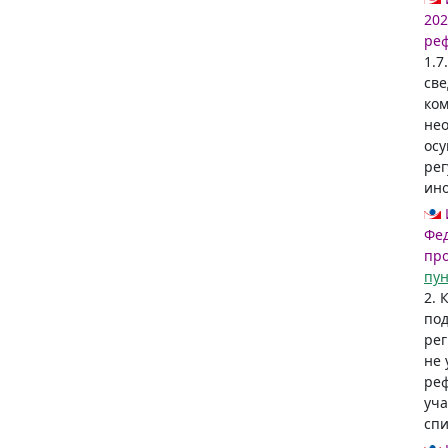
202
реф
1.7
све
ком
нео
осу
рег
ино
Фед
пр
пун
2. 
под
рег
не 
реф
уча
спи