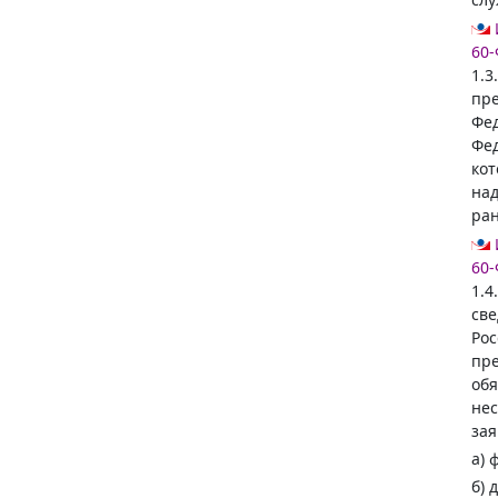
60-
1.3
пре
Фед
Фед
кот
над
ран
60-
1.4
св
Рос
пре
обя
нес
зая
а) 
б) 