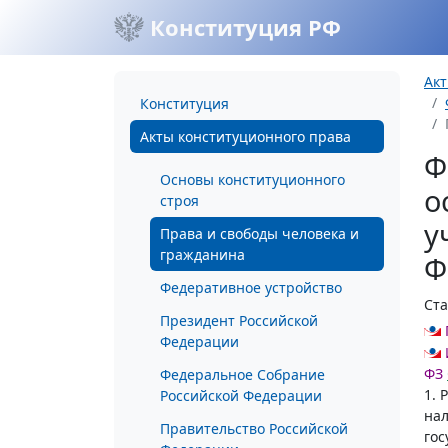
Конституция РФ
Акт
Конституция
Акты конституционного права
Ф
Основы конституционного
о
строя
у
Права и свободы человека и
гражданина
Ф
Федеративное устройство
Ста
Президент Российской
Федерации
ФЗ
Федеральное Собрание
1. 
Российской Федерации
нал
Правительство Российской
гос