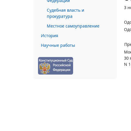
Федерации
3 н
Судебная власть и
прокуратура
Одо
Местное самоуправление
Одо
История
Пр
Научные работы
Мос
30 
N 1