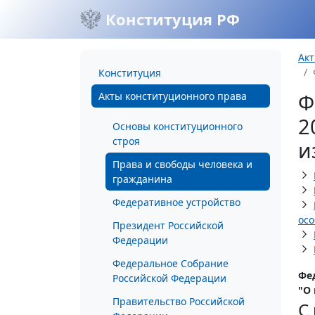
Конституция РФ
Акт
Конституция
Ф
Акты конституционного права
2
Основы конституционного
строя
и
Права и свободы человека и
гражданина
Федеративное устройство
осо
Президент Российской
Федерации
Федеральное Собрание
Фе
Российской Федерации
"О
Правительство Российской
С