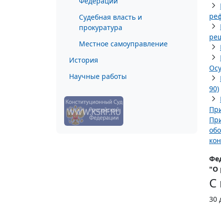
Федерации
реф
Судебная власть и
прокуратура
реш
Местное самоуправление
История
Осу
Научные работы
90)
При
При
обо
кон
Фе
"О
С
30 