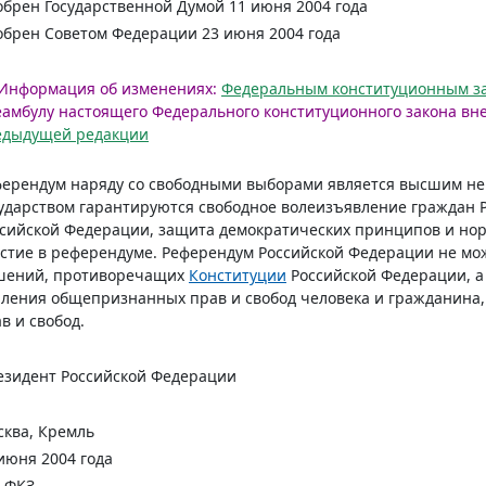
брен Государственной Думой 11 июня 2004 года
брен Советом Федерации 23 июня 2004 года
Информация об изменениях:
Федеральным конституционным з
амбулу настоящего Федерального конституционного закона вн
едыдущей редакции
ферендум наряду со свободными выборами является высшим н
ударством гарантируются свободное волеизъявление граждан 
сийской Федерации, защита демократических принципов и но
стие в референдуме. Референдум Российской Федерации не мо
шений, противоречащих
Конституции
Российской Федерации, а
ления общепризнанных прав и свобод человека и гражданина,
в и свобод.
езидент Российской Федерации
ква, Кремль
июня 2004 года
-ФКЗ