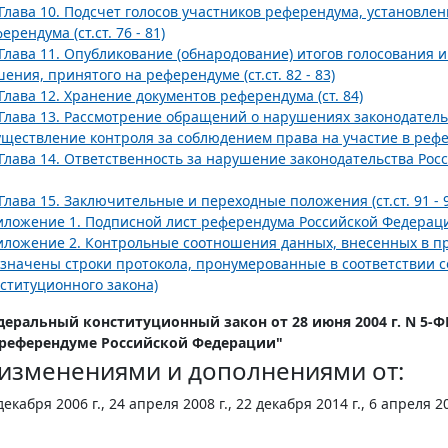
Глава 10. Подсчет голосов участников референдума, установлен
ерендума (ст.ст. 76 - 81)
Глава 11. Опубликование (обнародование) итогов голосования и
ения, принятого на референдуме (ст.ст. 82 - 83)
Глава 12. Хранение документов референдума (ст. 84)
Глава 13. Рассмотрение обращений о нарушениях законодатель
ществление контроля за соблюдением права на участие в рефере
Глава 14. Ответственность за нарушение законодательства Росс
Глава 15. Заключительные и переходные положения (ст.ст. 91 - 
ложение 1. Подписной лист референдума Российской Федерац
ложение 2. Контрольные соотношения данных, внесенных в про
значены строки протокола, пронумерованные в соответствии с
ституционного закона)
деральный конституционный закон от 28 июня 2004 г. N 5-Ф
 референдуме Российской Федерации"
 изменениями и дополнениями от:
декабря 2006 г., 24 апреля 2008 г., 22 декабря 2014 г., 6 апреля 20