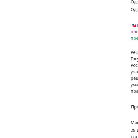
Одо
Одо
пре
пр
Ре
Гос
Рос
уча
ре
ума
пра
Пр
Мос
28 
N 5